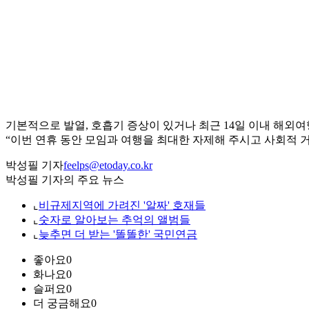
기본적으로 발열, 호흡기 증상이 있거나 최근 14일 이내 해외
“이번 연휴 동안 모임과 여행을 최대한 자제해 주시고 사회적 
박성필 기자
feelps@etoday.co.kr
박성필 기자의 주요 뉴스
⌞
비규제지역에 가려진 '알짜' 호재들
⌞
숫자로 알아보는 추억의 앨범들
⌞
늦추면 더 받는 '똘똘한' 국민연금
좋아요
0
화나요
0
슬퍼요
0
더 궁금해요
0