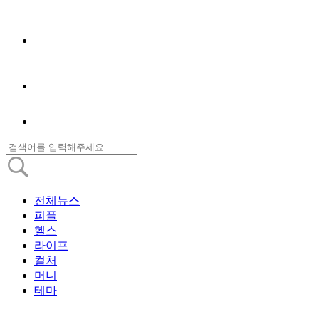
전체뉴스
피플
헬스
라이프
컬처
머니
테마