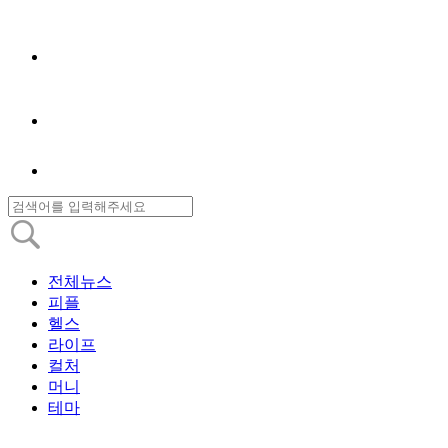
전체뉴스
피플
헬스
라이프
컬처
머니
테마