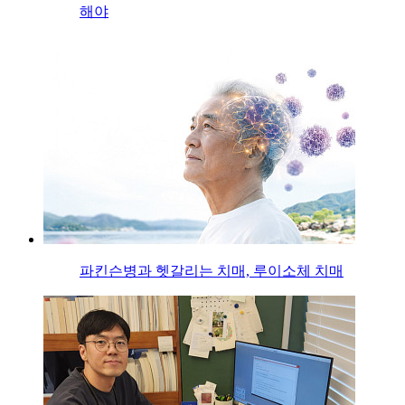
해야
파킨슨병과 헷갈리는 치매, 루이소체 치매