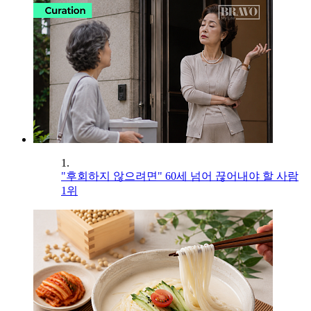
1.
"후회하지 않으려면" 60세 넘어 끊어내야 할 사람
1위