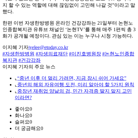
지 할 수 있는 역할에 대해 끊임없이 고민해 나갈 것”이라고 말
했다.
한편 이번 자생한방병원 온라인 건강강좌는 21일부터 논현노
인종합복지관 유튜브 채널인 ‘논현TV’를 통해 매주 1편씩 총 3
화가 공개될 예정이다. 관심 있는 이는 누구나 시청 가능하다.
이지혜 기자
jyelee@etoday.co.kr
#자생한방병원
#자생의료재단
#이진호병원장
#논현노인종합
복지관
#건강강좌
이지혜 기자의 주요 뉴스
⌞
“중년 이후 더 멀리 가려면, 지금 잠시 쉬어 가세요”
⌞
중년의 해외 자유여행 도전, 미리 알아야 할 5가지 원칙
⌞
중장년 재취업 양날의 검, 민간 자격증 딸지 말지 고민
이라면?
좋아요
0
화나요
0
슬퍼요
0
더 궁금해요
0