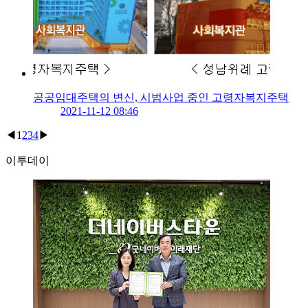
공공임대주택의 변신, 시범사업 중인 고령자복지주택
2021-11-12 08:46
◀
1
2
3
4
▶
이투데이