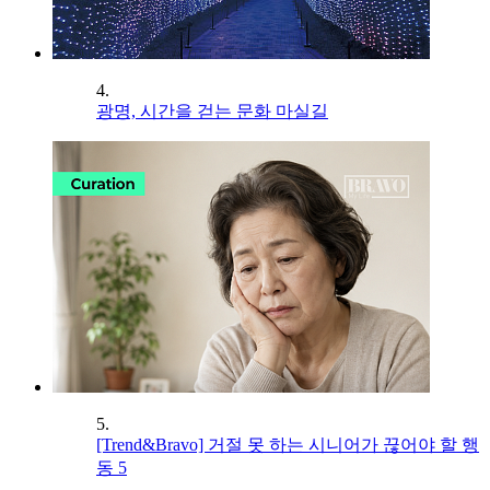
4.
광명, 시간을 걷는 문화 마실길
5.
[Trend&Bravo] 거절 못 하는 시니어가 끊어야 할 행
동 5