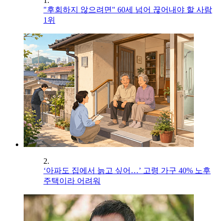
1.
"후회하지 않으려면" 60세 넘어 끊어내야 할 사람
1위
2.
‘아파도 집에서 늙고 싶어…’ 고령 가구 40% 노후
주택이라 어려워