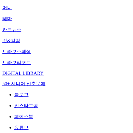
머니
테마
카드뉴스
컷&칼럼
브라보스페셜
브라보리포트
DIGITAL LIBRARY
50+ 시니어 신춘문예
블로그
인스타그램
페이스북
유튜브