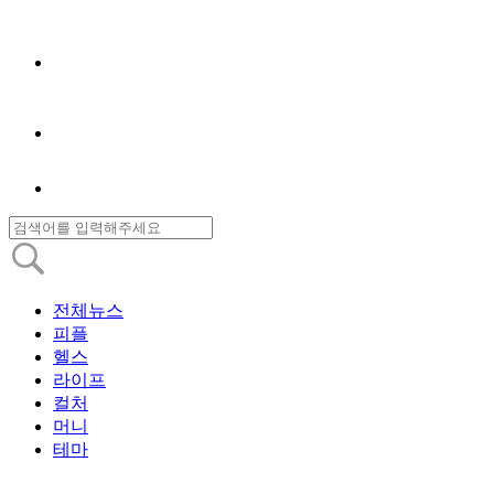
전체뉴스
피플
헬스
라이프
컬처
머니
테마