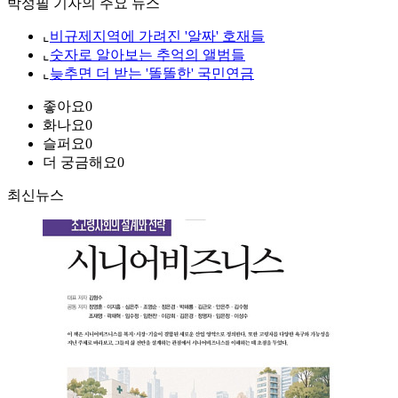
박성필 기자의 주요 뉴스
⌞
비규제지역에 가려진 '알짜' 호재들
⌞
숫자로 알아보는 추억의 앨범들
⌞
늦추면 더 받는 '똘똘한' 국민연금
좋아요
0
화나요
0
슬퍼요
0
더 궁금해요
0
최신뉴스