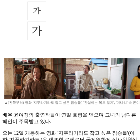
▲(왼쪽부터) 영화 '지푸라기라도 잡고 싶은 짐승들', '찬실이는 복도 많지', '미나리' 속 윤
배우 윤여정의 출연작들이 연일 호평을 얻으며 그녀의 남다른
혜안이 주목받고 있다.
오는 12일 개봉하는 영화 '지푸라기라도 잡고 싶은 짐승들'(이
하 '지푸라기라도')은 제49회 로테르담 국제영화제 심사위원상