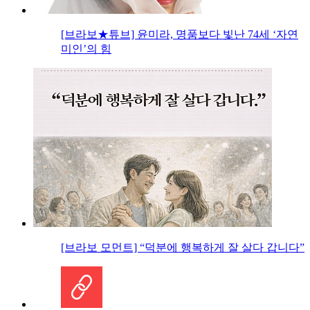
[브라보★튜브] 윤미라, 명품보다 빛난 74세 ‘자연
미인’의 힘
[브라보 모먼트] “덕분에 행복하게 잘 살다 갑니다”