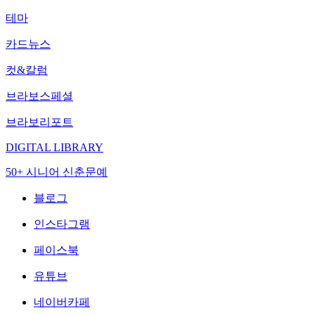
테마
카드뉴스
컷&칼럼
브라보스페셜
브라보리포트
DIGITAL LIBRARY
50+ 시니어 신춘문예
블로그
인스타그램
페이스북
유튜브
네이버카페