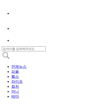
전체뉴스
피플
헬스
라이프
컬처
머니
테마