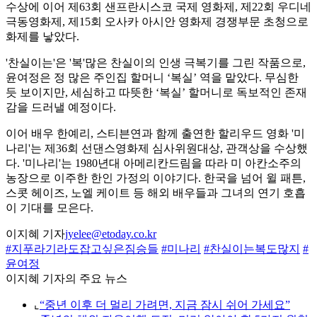
수상에 이어 제63회 샌프란시스코 국제 영화제, 제22회 우디네
극동영화제, 제15회 오사카 아시안 영화제 경쟁부문 초청으로
화제를 낳았다.
'찬실이는'은 '복'많은 찬실이의 인생 극복기를 그린 작품으로,
윤여정은 정 많은 주인집 할머니 ‘복실’ 역을 맡았다. 무심한
듯 보이지만, 세심하고 따뜻한 ‘복실’ 할머니로 독보적인 존재
감을 드러낼 예정이다.
이어 배우 한예리, 스티븐연과 함께 출연한 할리우드 영화 '미
나리'는 제36회 선댄스영화제 심사위원대상, 관객상을 수상했
다. '미나리'는 1980년대 아메리칸드림을 따라 미 아칸소주의
농장으로 이주한 한인 가정의 이야기다. 한국을 넘어 윌 패튼,
스콧 헤이즈, 노엘 케이트 등 해외 배우들과 그녀의 연기 호흡
이 기대를 모은다.
이지혜 기자
jyelee@etoday.co.kr
#지푸라기라도잡고싶은짐승들
#미나리
#찬실이는복도많지
#
윤여정
이지혜 기자의 주요 뉴스
⌞
“중년 이후 더 멀리 가려면, 지금 잠시 쉬어 가세요”