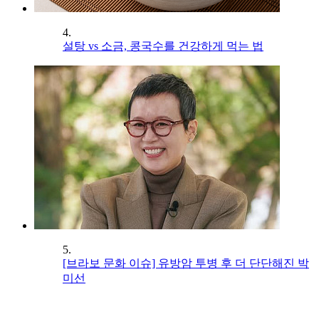
4.
설탕 vs 소금, 콩국수를 건강하게 먹는 법
5.
[브라보 문화 이슈] 유방암 투병 후 더 단단해진 박
미선