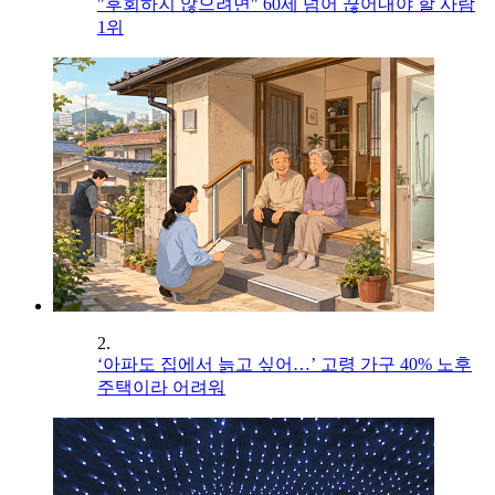
"후회하지 않으려면" 60세 넘어 끊어내야 할 사람
1위
2.
‘아파도 집에서 늙고 싶어…’ 고령 가구 40% 노후
주택이라 어려워