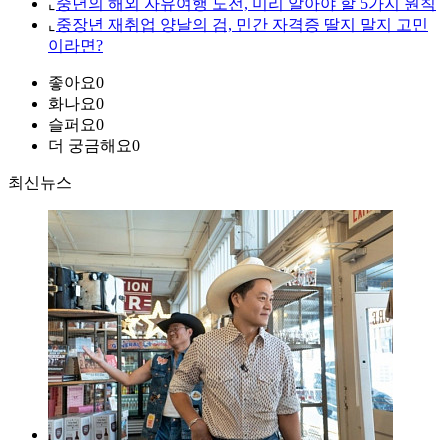
⌞
중년의 해외 자유여행 도전, 미리 알아야 할 5가지 원칙
⌞
중장년 재취업 양날의 검, 민간 자격증 딸지 말지 고민
이라면?
좋아요
0
화나요
0
슬퍼요
0
더 궁금해요
0
최신뉴스