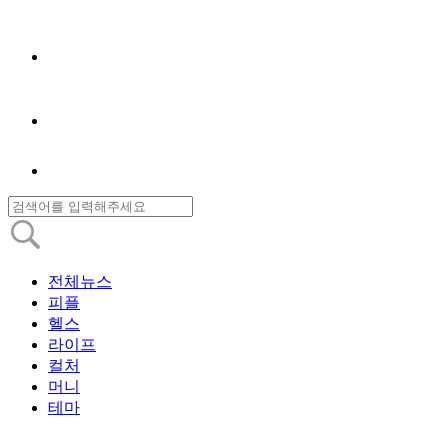
전체뉴스
피플
헬스
라이프
컬처
머니
테마