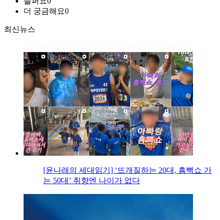
슬퍼요
0
더 궁금해요
0
최신뉴스
[윤나래의 세대읽기] ‘뜨개질하는 20대, 흠뻑쇼 가
는 50대’ 취향엔 나이가 없다