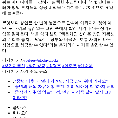
튀는 아이디어를 과감하게 실행한 추진력이다. 책 뒷면에는 이
러한 창업 부자들의 성공 비밀을 10가지를 ‘눈7끼3’으로 요약
해 보여준다.
무엇보다 창업은 한 번의 행운으로 단박에 이뤄지지 것이 아
닌, 눈과 끼로 끊임없는 고민 속에서 발전 시켜나가는 장기전
임을 일깨운다. 책을 읽다 보면 “행운처럼 찾아온 창업 지름신
의 기회를 놓치지 말라”는 당부와 더불어 “보통 사람인 나도
창업으로 성공할 수 있다”라는 용기의 메시지를 발견할 수 있
다.
이지혜 기자
jyelee@etoday.co.kr
#창업지름신
#창업성공
#송영조
#이준우
#이승아
이지혜 기자의 주요 뉴스
⌞
“중년 이후 더 멀리 가려면, 지금 잠시 쉬어 가세요”
⌞
중년의 해외 자유여행 도전, 미리 알아야 할 5가지 원칙
⌞
중장년 재취업 양날의 검, 민간 자격증 딸지 말지 고민
이라면?
좋아요
0
화나요
0