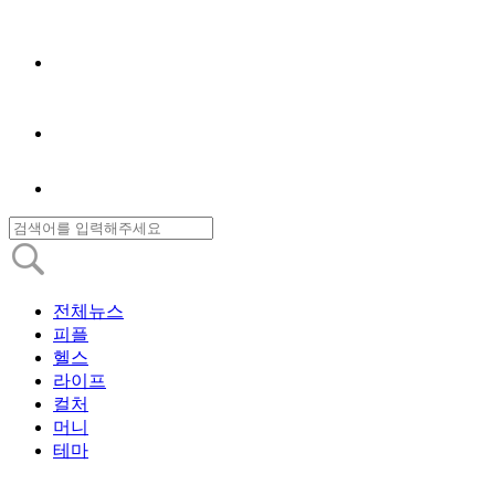
전체뉴스
피플
헬스
라이프
컬처
머니
테마