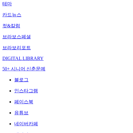
테마
카드뉴스
컷&칼럼
브라보스페셜
브라보리포트
DIGITAL LIBRARY
50+ 시니어 신춘문예
블로그
인스타그램
페이스북
유튜브
네이버카페