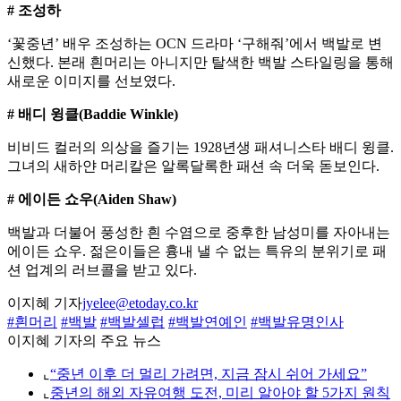
# 조성하
‘꽃중년’ 배우 조성하는 OCN 드라마 ‘구해줘’에서 백발로 변
신했다. 본래 흰머리는 아니지만 탈색한 백발 스타일링을 통해
새로운 이미지를 선보였다.
# 배디 윙클(Baddie Winkle)
비비드 컬러의 의상을 즐기는 1928년생 패셔니스타 배디 윙클.
그녀의 새하얀 머리칼은 알록달록한 패션 속 더욱 돋보인다.
# 에이든 쇼우(Aiden Shaw)
백발과 더불어 풍성한 흰 수염으로 중후한 남성미를 자아내는
에이든 쇼우. 젊은이들은 흉내 낼 수 없는 특유의 분위기로 패
션 업계의 러브콜을 받고 있다.
이지혜 기자
jyelee@etoday.co.kr
#흰머리
#백발
#백발셀럽
#백발연예인
#백발유명인사
이지혜 기자의 주요 뉴스
⌞
“중년 이후 더 멀리 가려면, 지금 잠시 쉬어 가세요”
⌞
중년의 해외 자유여행 도전, 미리 알아야 할 5가지 원칙