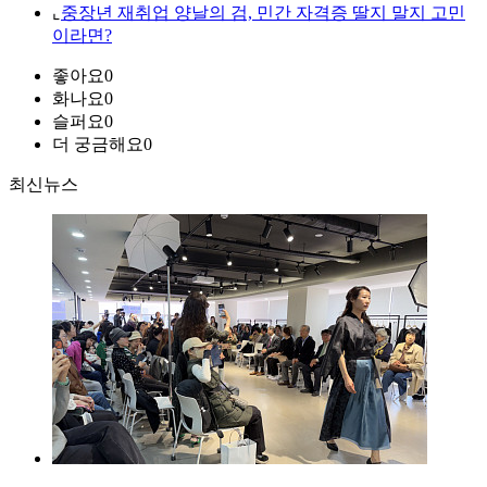
⌞
중장년 재취업 양날의 검, 민간 자격증 딸지 말지 고민
이라면?
좋아요
0
화나요
0
슬퍼요
0
더 궁금해요
0
최신뉴스