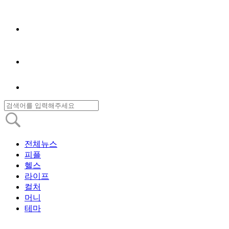
전체뉴스
피플
헬스
라이프
컬처
머니
테마