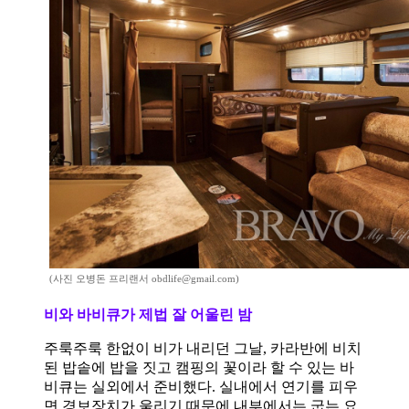
(사진 오병돈 프리랜서 obdlife@gmail.com)
비와 바비큐가 제법 잘 어울린 밤
주룩주룩 한없이 비가 내리던 그날
,
카라반에 비치
된 밥솥에 밥을 짓고 캠핑의 꽃이라 할 수 있는 바
비큐는 실외에서 준비했다
.
실내에서 연기를 피우
면 경보장치가 울리기 때문에 내부에서는 굽는 요