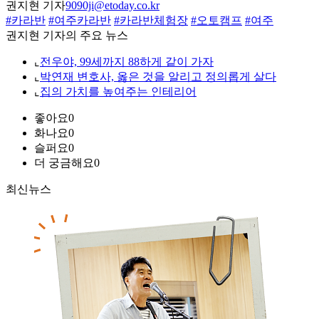
권지현 기자
9090ji@etoday.co.kr
#카라반
#여주카라반
#카라반체험장
#오토캠프
#여주
권지현 기자의 주요 뉴스
⌞
전우야, 99세까지 88하게 같이 가자
⌞
박연재 변호사, 옳은 것을 알리고 정의롭게 살다
⌞
집의 가치를 높여주는 인테리어
좋아요
0
화나요
0
슬퍼요
0
더 궁금해요
0
최신뉴스