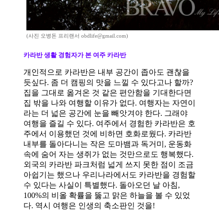
(사진 오병돈 프리랜서 obdlife@gmail.com)
카라반 생활 경험자가 본 여주 카라반
개인적으로 카라반은 내부 공간이 좁아도 괜찮을
듯싶다
.
좀 더 캠핑의 맛을 느낄 수 있다고나 할까
?
집을 그대로 옮겨온 것 같은 편안함을 기대한다면
집 밖을 나와 여행할 이유가 없다
.
여행자는 자연이
라는 더 넓은 공간에 눈을 빼앗겨야 한다
.
그래야
여행을 즐길 수 있다
.
여주에서 경험한 카라반은 호
주에서 이용했던 것에 비하면 호화로웠다
.
카라반
내부를 돌아다니는 작은 도마뱀과 독거미
,
운동화
속에 숨어 자는 생쥐가 없는 것만으로도 행복했다
.
외국의 카라반 파크처럼 넓게 쓰지 못한 점이 조금
아쉽기는 했으나 우리나라에서도 카라반을 경험할
수 있다는 사실이 특별했다
.
돌아오던 날 아침
,
100%
의 비올 확률을 뚫고 맑은 하늘을 볼 수 있었
다
.
역시 여행은 인생의 축소판인 것을
!