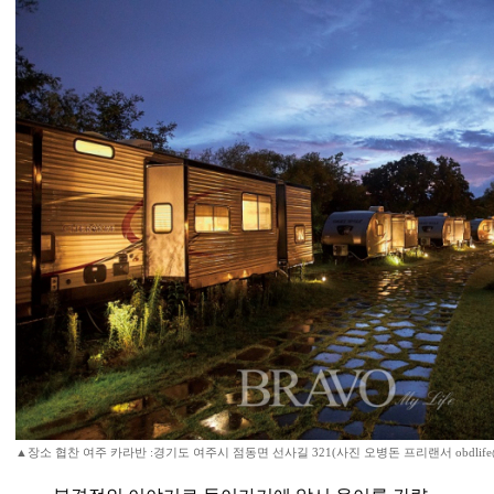
▲장소 협찬 여주 카라반 :경기도 여주시 점동면 선사길 321(사진 오병돈 프리랜서 obdlife@g