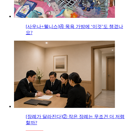
[사우나+웰니스]④ 목욕 가방에 ‘이것’도 챙겼나
요?
[장례가 달라진다]② 작은 장례는 무조건 더 저렴
할까?