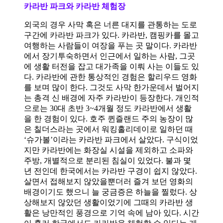
카라반 파크와 카라반 체험장
외국의 경우 사막 혹은 너른 대지를 관통하는 도로
구간에 카라반 파크가 있다
.
카라반
,
캠핑카를 몰고
여행하는 사람들이 여장을 푸는 곳 말이다
.
카라반
에서 장기투숙하면서 인근에서 일하는 사람
,
그곳
에 생활 터전을 잡고 대가족을 이뤄 사는 이들도 있
다
.
카라반에 관한 통상적인 경험은 할리우드 영화
를 보며 많이 한다
.
그것도 사막 한가운데서 벌어지
는 총격 신 배경에 자주 카라반이 등장한다
.
개인적
으로는
30
대 초반
3~4
개월 정도 카라반에서 생활
을 한 경험이 있다
.
호주 퀸즐랜드 주의 농장이 많
은 칠더스라는 곳에서 워킹홀리데이로 일하던 때
‘
슈가볼
’
이라는 카라반 파크에서 살았다
.
구식이었
지만 카라반에는 화장실 시설을 제외하고 소파와
주방
,
개별적으로 분리된 침실이 있었다
.
불과 몇
년 전인데 한국에서는 카라반 구경이 쉽지 않았다
.
살면서 접해보지 않았을뿐더러 즐겨 보던 영화의
배경이기도 했으니 늘 궁금증은 하늘을 찔렀다
.
상
상해보지 않았던 생활이었기에 그때의 카라반 생
활은 낭만적인 풍경으로 기억 속에 남아 있다
.
시간