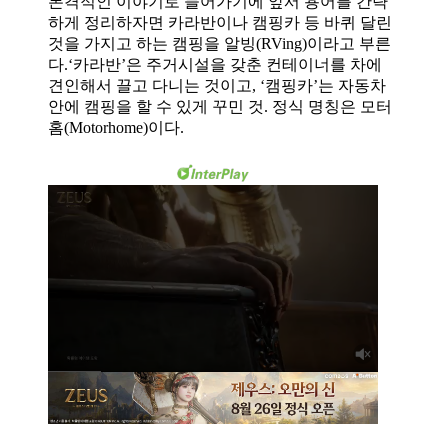
본격적인 이야기로 들어가기에 앞서 용어를 간략
하게 정리하자면 카라반이나 캠핑카 등 바퀴 달린
것을 가지고 하는 캠핑을 알빙
(RVing)
이라고 부른
다
.‘
카라반
’
은 주거시설을 갖춘 컨테이너를 차에
견인해서 끌고 다니는 것이고
, ‘
캠핑카
’
는 자동차
안에 캠핑을 할 수 있게 꾸민 것
.
정식 명칭은 모터
홈
(Motorhome)
이다
.