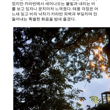
었지만 카라반에서 새어나오는 불빛과 내리는 비
를 보고 있자니 운치마저 느껴졌다
.
태풍 걱정은 어
느새 잊고 비의 낙차가 카라반 외벽과 부딪치며 만
들어내는 특별한 화음을 밤새 즐겼다
.