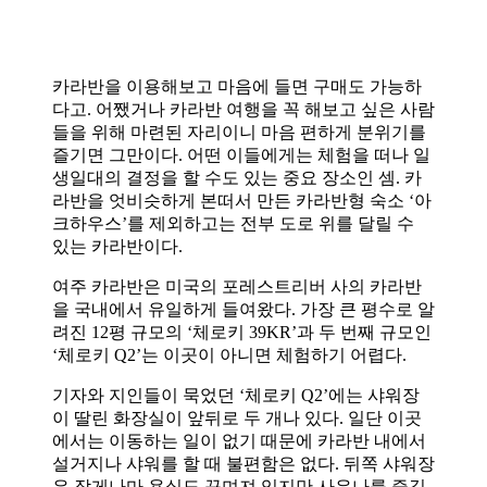
카라반을 이용해보고 마음에 들면 구매도 가능하
다고
.
어쨌거나 카라반 여행을 꼭 해보고 싶은 사람
들을 위해 마련된 자리이니 마음 편하게 분위기를
즐기면 그만이다
.
어떤 이들에게는 체험을 떠나 일
생일대의 결정을 할 수도 있는 중요 장소인 셈
.
카
라반을 엇비슷하게 본떠서 만든 카라반형 숙소
‘
아
크하우스
’
를 제외하고는 전부 도로 위를 달릴 수
있는 카라반이다
.
여주 카라반은 미국의 포레스트리버 사의 카라반
을 국내에서 유일하게 들여왔다
.
가장 큰 평수로 알
려진
12
평 규모의
‘
체로키
39KR’
과 두 번째 규모인
‘
체로키
Q2’
는 이곳이 아니면 체험하기 어렵다
.
기자와 지인들이 묵었던
‘
체로키
Q2’
에는 샤워장
이 딸린 화장실이 앞뒤로 두 개나 있다
.
일단 이곳
에서는 이동하는 일이 없기 때문에 카라반 내에서
설거지나 샤워를 할 때 불편함은 없다
.
뒤쪽 샤워장
은 작게나마 욕실도 꾸며져 있지만 사우나를 즐길