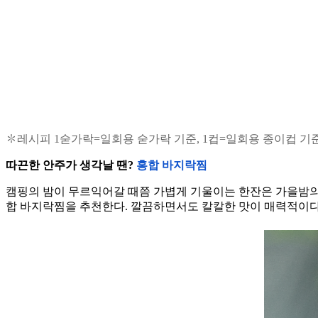
✽레시피 1숟가락=일회용 숟가락 기준, 1컵=일회용 종이컵 기
따끈한 안주가 생각날 땐?
홍합 바지락찜
캠핑의 밤이 무르익어갈 때쯤 가볍게 기울이는 한잔은 가을밤의 낭
합 바지락찜을 추천한다. 깔끔하면서도 칼칼한 맛이 매력적이다