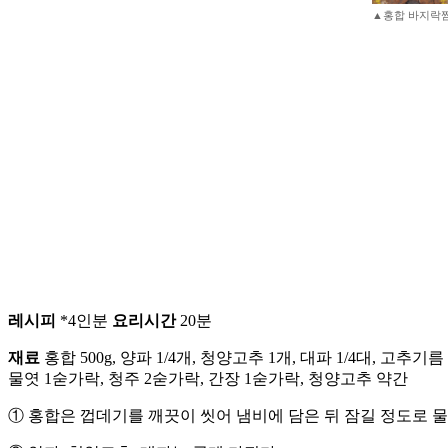
▲홍합 바지락찜
레시피
*4인분
요리시간
20분
재료
홍합 500g, 양파 1/4개, 청양고추 1개, 대파 1/4대, 
물엿 1숟가락, 청주 2숟가락, 간장 1숟가락, 청양고추 약간
① 홍합은 껍데기를 깨끗이 씻어 냄비에 담은 뒤 잠길 정도로 물