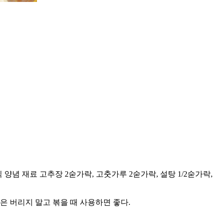
간씩 양념 재료 고추장 2숟가락, 고춧가루 2숟가락, 설탕 1/2숟가락,
은 버리지 말고 볶을 때 사용하면 좋다.