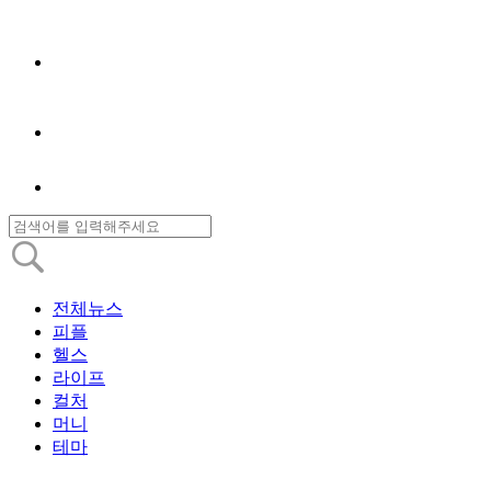
전체뉴스
피플
헬스
라이프
컬처
머니
테마