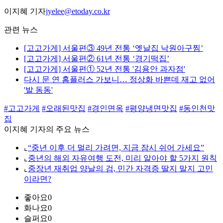
이지혜 기자
jyelee@etoday.co.kr
관련 뉴스
[고고가게] 서울편③ 49년 전통 ‘옛날집 낙원아구찜’
[고고가게] 서울편② 61년 전통 ‘경기떡집’
[고고가게] 서울편① 52년 전통 '김용안 과자점'
다시 문 연 홈플러스 가보니… 정상화 바쁜데 재고 없어
'발 동동'
#고고가게
#오래된맛집
#경인면옥
#평양냉면맛집
#동인천맛
집
이지혜 기자의 주요 뉴스
⌞
“중년 이후 더 멀리 가려면, 지금 잠시 쉬어 가세요”
⌞
중년의 해외 자유여행 도전, 미리 알아야 할 5가지 원칙
⌞
중장년 재취업 양날의 검, 민간 자격증 딸지 말지 고민
이라면?
좋아요
0
화나요
0
슬퍼요
0