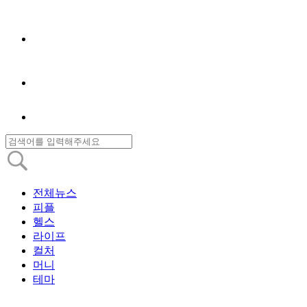
전체뉴스
피플
헬스
라이프
컬처
머니
테마