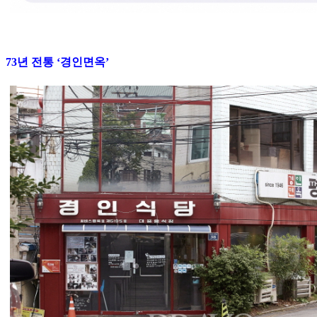
73년 전통 ‘경인면옥’