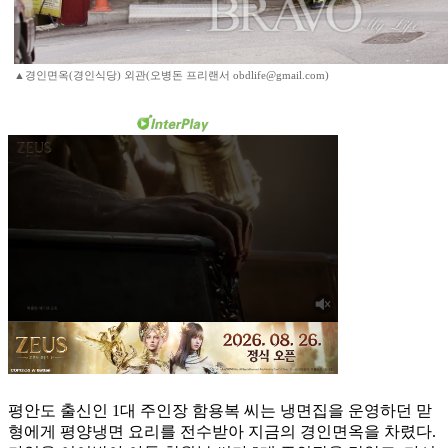
▲경인면옥(경인식당) 외관(오병돈 프리랜서 obdlife@gmail.com)
평안도 출신인 1대 주인장 함용복 씨는 냉면집을 운영하던 맏
형에게 평양냉면 요리를 전수받아 지금의 경인면옥을 차렸다.