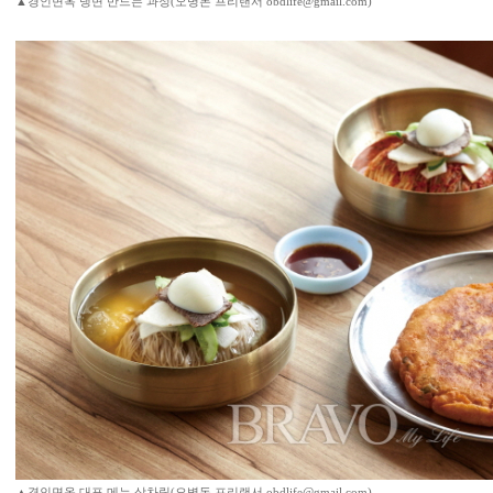
▲경인면옥 냉면 만드는 과정(오병돈 프리랜서 obdlife@gmail.com)
▲경인면옥 대표 메뉴 상차림(오병돈 프리랜서 obdlife@gmail.com)