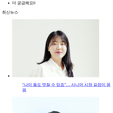
더 궁금해요
0
최신뉴스
“나이 듦도 멋질 수 있죠”… 시니어 시장 길잡이 꿈
꿔