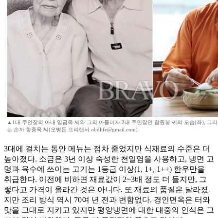
▲1대 주인장의 아내 임금옥 씨와 그의 아들이자 2대 주인장인 함원봉 씨의 모습(좌), 그
는 손자 함종욱 씨(오병돈 프리랜서 obdlife@gmail.com)
3대에 걸치는 동안 메뉴는 점차 줄었지만 식재료의 수준은 더
높아졌다. 소금은 3년 이상 숙성한 천일염을 사용하고, 냉면 고
명과 육수에 쓰이는 고기는 1등급 이상(1, 1+, 1++) 한우만을
취급한다. 이전에 비하면 재료값이 2~3배 정도 더 들지만, 그
렇다고 가격이 올라간 것은 아니다. 또 재료의 품질은 달라졌
지만 조리 방식 역시 70여 년 전과 변함없다. 경인면옥은 터와
맛을 그대로 지키고 있지만 평양냉면에 대한 대중의 인식은 그