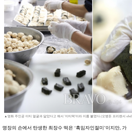
▲영화 주인공 이티 얼굴과 닮았다고 해서 '이티떡'이라 이름 붙였다.(오병돈 프리랜서 obdlife@
명장의 손에서 탄생한 최장수 떡은 ‘흑임자인절미’이지만, 가