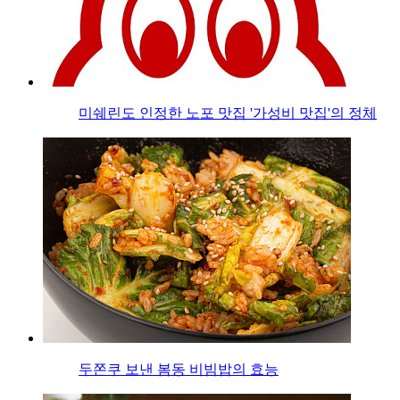
미쉐린도 인정한 노포 맛집 '가성비 맛집'의 정체
두쫀쿠 보낸 봄동 비빔밥의 효능