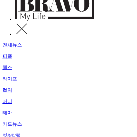
전체뉴스
피플
헬스
라이프
컬처
머니
테마
카드뉴스
컷&칼럼