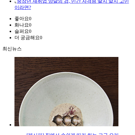
⌞
중장년 재취업 양날의 검, 민간 자격증 딸지 말지 고민
이라면?
좋아요
0
화나요
0
슬퍼요
0
더 궁금해요
0
최신뉴스