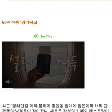
61년 전통 ‘경기떡집’
최근 ‘망리단길’이라 불리며 망원동 일대에 젊은이와 해외 관
광객의 발걸음이 잦아졌다. 새로운 감성의 카페와 레스토랑이