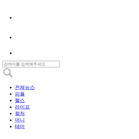
전체뉴스
피플
헬스
라이프
컬처
머니
테마