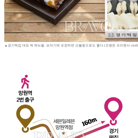
▲경기떡집 대표 떡 메뉴들. 보자기에 포장하면 선물용으로도 좋다.(오병돈 프리랜서 obdlife@