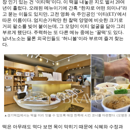
장 인기 있는 건 ‘이티떡’이다. 이 떡을 내놓은 지도 벌서 20여
년이 흘렀다. 오래된 메뉴이기에 간혹 “한자로 어떤 의미냐”라
고 묻는 이들도 있지만, 고전 영화 속 주인공인 ‘이티(ET)’에서
따온 이름이다. 엄지손가락만 한 찰떡 양옆에 비슷한 크기로
거피 팥소를 빚어 붙이는데, 그 모양이 이티 얼굴을 닮아 그리
부르게 됐단다. 주력하는 또 다른 메뉴 중에는 ‘꿀떡’도 있다.
남녀노소는 물론 외국인들도 ‘허니볼’이라 부르며 즐겨 찾는
다.
▲경기떡집에서는 떡을 미리 맛볼 수 있또록 매장 한쪽에 시킨 코너를 마련했다. (오병돈 프리랜서 
떡은 아무래도 먹다 보면 목이 막히기 때문에 식혜와 수정과