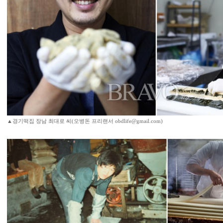
▲경기떡집 장남 최대로 씨(오병돈 프리랜서 obdlife@gmail.com)