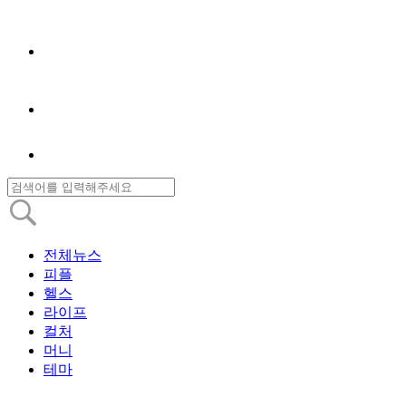
전체뉴스
피플
헬스
라이프
컬처
머니
테마