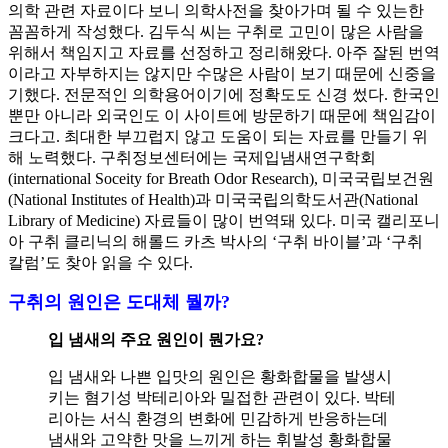
의학 관련 자료이다 보니 의학사전을 찾아가며 될 수 있는한
꼼꼼하게 작성했다. 김두식 씨는 구취로 고민이 많은 사람을
위해서 책임지고 자료를 선정하고 정리해왔다. 아주 잘된 번역
이라고 자부하지는 않지만 수많은 사람이 보기 때문에 신중을
기했다. 전문적인 의학용어이기에 정확도도 신경 썼다. 한국인
뿐만 아니라 외국인도 이 사이트에 방문하기 때문에 책임감이
크다고. 최대한 부끄럽지 않고 도움이 되는 자료를 만들기 위
해 노력했다. 구취정보센터에는 국제입냄새연구학회
(international Soceity for Breath Odor Research), 미국국립보건원
(National Institutes of Health)과 미국국립의학도서관(National
Library of Medicine) 자료들이 많이 번역돼 있다. 미국 캘리포니
아 구취 클리닉의 해롤드 카츠 박사의 ‘구취 바이블’과 ‘구취
칼럼’도 찾아 읽을 수 있다.
구취의 원인은 도대체 뭘까?
입 냄새의 주요 원인이 뭔가요?
입 냄새와 나쁜 입맛의 원인은 황화합물을 발생시
키는 혐기성 박테리아와 밀접한 관련이 있다. 박테
리아는 서식 환경의 변화에 민감하게 반응하는데
냄새와 고약한 맛을 느끼게 하는 휘발성 황화합물