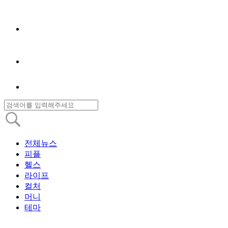
전체뉴스
피플
헬스
라이프
컬처
머니
테마