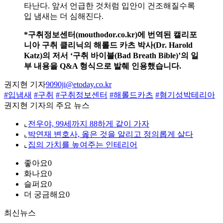
타난다. 앞서 언급한 것처럼 입안이 건조해질수록
입 냄새는 더 심해진다.
*구취정보센터(mouthodor.co.kr)에 번역된 캘리포
니아 구취 클리닉의 해롤드 카츠 박사(Dr. Harold
Katz)의 저서 ‘구취 바이블(Bad Breath Bible)’의 일
부 내용을 Q&A 형식으로 발췌 인용했습니다.
권지현 기자
9090ji@etoday.co.kr
#입냄새
#구취
#구취정보센터
#해롤드카츠
#혐기성박테리아
권지현 기자의 주요 뉴스
⌞
전우야, 99세까지 88하게 같이 가자
⌞
박연재 변호사, 옳은 것을 알리고 정의롭게 살다
⌞
집의 가치를 높여주는 인테리어
좋아요
0
화나요
0
슬퍼요
0
더 궁금해요
0
최신뉴스