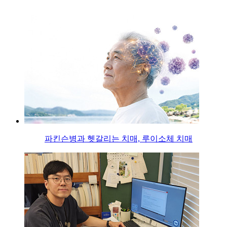
파킨슨병과 헷갈리는 치매, 루이소체 치매