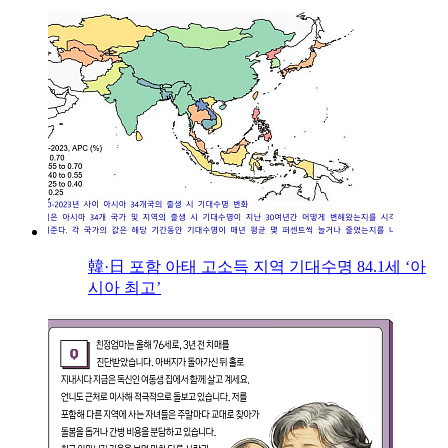
韓·日 포함 아태 고소득 지역 기대수명 84.1세 ‘아
시아 최고’