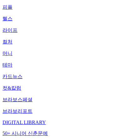
피플
헬스
라이프
컬처
머니
테마
카드뉴스
컷&칼럼
브라보스페셜
브라보리포트
DIGITAL LIBRARY
50+ 시니어 신춘문예