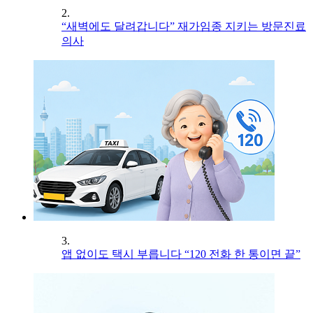
2.
“새벽에도 달려갑니다” 재가임종 지키는 방문진료
의사
3.
앱 없이도 택시 부릅니다 “120 전화 한 통이면 끝”