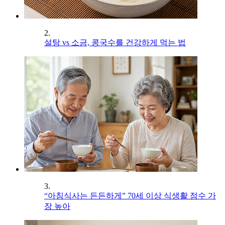
2.
설탕 vs 소금, 콩국수를 건강하게 먹는 법
3.
“아침식사는 든든하게” 70세 이상 식생활 점수 가
장 높아