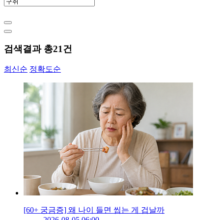
검색결과 총
21
건
최신순
정확도순
[60+ 궁금증] 왜 나이 들면 씹는 게 겁날까
2026-08-05 06:00