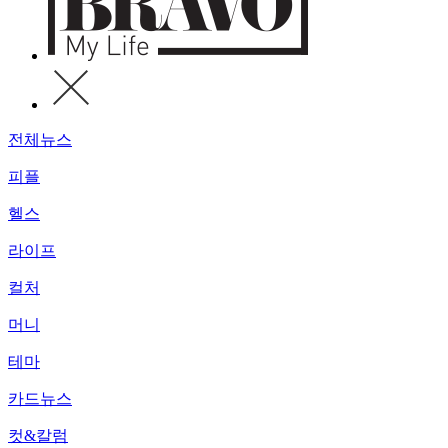
전체뉴스
피플
헬스
라이프
컬처
머니
테마
카드뉴스
컷&칼럼