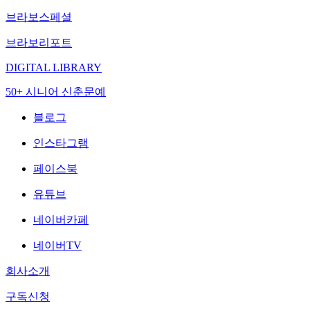
브라보스페셜
브라보리포트
DIGITAL LIBRARY
50+ 시니어 신춘문예
블로그
인스타그램
페이스북
유튜브
네이버카페
네이버TV
회사소개
구독신청