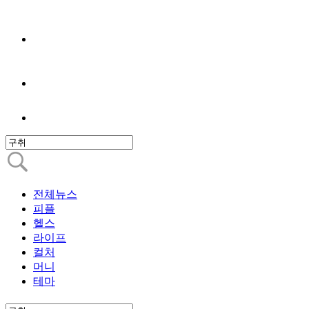
전체뉴스
피플
헬스
라이프
컬처
머니
테마