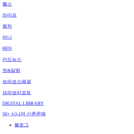
헬스
라이프
컬처
머니
테마
카드뉴스
컷&칼럼
브라보스페셜
브라보리포트
DIGITAL LIBRARY
50+ 시니어 신춘문예
블로그