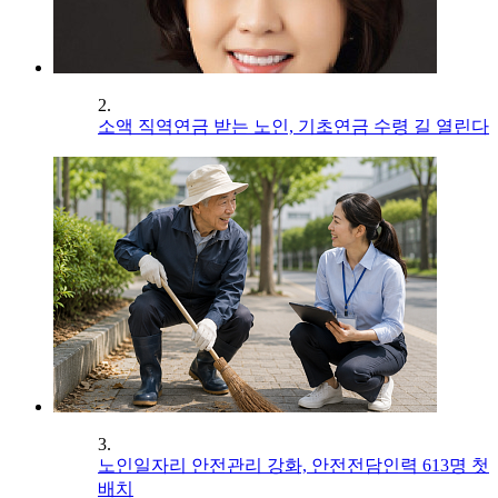
2.
소액 직역연금 받는 노인, 기초연금 수령 길 열린다
3.
노인일자리 안전관리 강화, 안전전담인력 613명 첫
배치