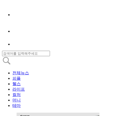
전체뉴스
피플
헬스
라이프
컬처
머니
테마