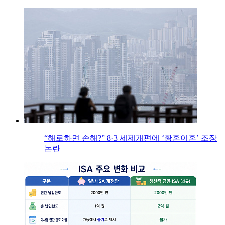
“해로하면 손해?” 8·3 세제개편에 ‘황혼이혼’ 조장
논란