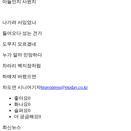
아들인지 사윈지
나가려 서있었나
들어오다 섰는 건가
도무지 모르겠네
누가 알까 민망하다
차라리 백지장처럼
하얘져 버렸으면
차도연 시니어기자
bravopress@etoday.co.kr
좋아요
0
화나요
0
슬퍼요
0
더 궁금해요
0
최신뉴스