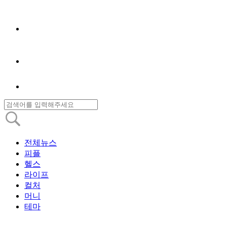
전체뉴스
피플
헬스
라이프
컬처
머니
테마