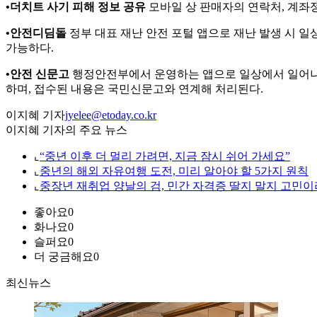
•더치트 사기 피해 정보 공유
모바일 상 판매자의 연락처, 계좌정
•안전디딤돌
정부 대표 재난 안전 포털 앱으로 재난 발생 시 일
가능하다.
•안전 신문고
행정안전부에서 운영하는 앱으로 일상에서 일어나는 
하며, 접수된 내용은 국민신문고와 연계해 처리된다.
이지혜 기자
jyelee@etoday.co.kr
이지혜 기자의 주요 뉴스
⌞
“중년 이후 더 멀리 가려면, 지금 잠시 쉬어 가세요”
⌞
중년의 해외 자유여행 도전, 미리 알아야 할 5가지 원칙
⌞
중장년 재취업 양날의 검, 민간 자격증 딸지 말지 고민이
좋아요
0
화나요
0
슬퍼요
0
더 궁금해요
0
최신뉴스