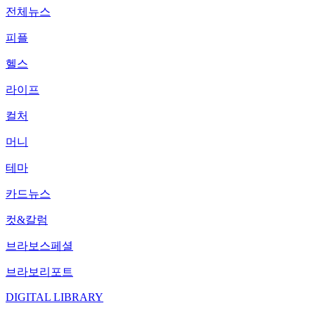
전체뉴스
피플
헬스
라이프
컬처
머니
테마
카드뉴스
컷&칼럼
브라보스페셜
브라보리포트
DIGITAL LIBRARY