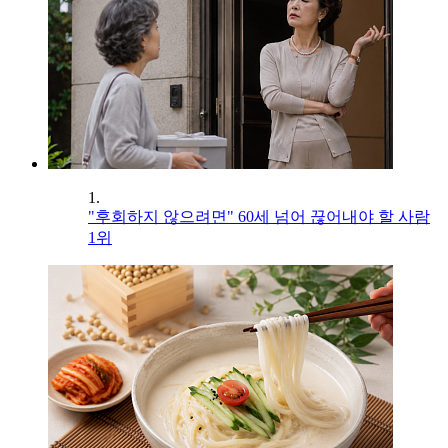
1.
"후회하지 않으려면" 60세 넘어 끊어내야 할 사람
1위