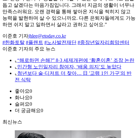
돕고 살겠다는 마음가짐입니다. 그래서 지금의 생활이 너무나
만족스러워요. 오랜 경력을 통해 쌓아온 지식을 썩히지 않고
능력을 발현하며 살 수 있으니까요. 다른 은퇴자들에게도 가능
하면 쉬지 말고 일하면서 살라고 권하고 싶어요.”
이준호 기자
jhlee@etoday.co.kr
#한화토탈
#플랜트
#노사발전재단
#중장년일자리희망센터
이준호 기자의 주요 뉴스
⌞
“해로하면 손해?” 8·3 세제개편에 ‘황혼이혼’ 조장 논란
⌞
민간형 노인일자리 참여자, ‘배움 의지’도 높았다
⌞
청년보다 술·디저트 더 찾아… 日 '고령 1인 가구'의 반
전 식탁
좋아요
0
화나요
0
슬퍼요
0
더 궁금해요
0
최신뉴스