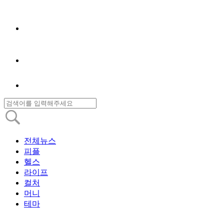
전체뉴스
피플
헬스
라이프
컬처
머니
테마