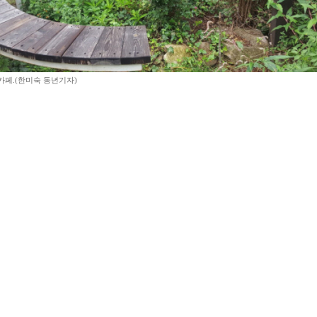
카페.(한미숙 동년기자)