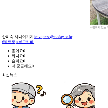
▲펌프가 있는 
한미숙 시니어기자
bravopress@etoday.co.kr
#레트로
#복고카페
좋아요
0
화나요
0
슬퍼요
0
더 궁금해요
0
최신뉴스