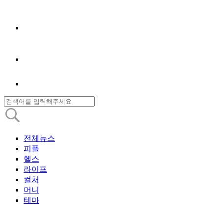
전체뉴스
피플
헬스
라이프
컬처
머니
테마