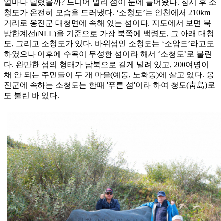
얼마나 달렸을까? 드디어 멀리 섬이 눈에 들어왔다. 잠시 후 소
청도가 온전히 모습을 드러냈다. ‘소청도’는 인천에서 210km
거리로 옹진군 대청면에 속해 있는 섬이다. 지도에서 보면 북
방한계선(NLL)을 기준으로 가장 북쪽에 백령도, 그 아래 대청
도, 그리고 소청도가 있다. 바위섬인 소청도는 ‘소암도’라고도
하였으나 이후에 수목이 무성한 섬이라 해서 ‘소청도’로 불린
다. 완만한 섬의 형태가 남북으로 길게 널려 있고, 200여명이
채 안 되는 주민들이 두 개 마을(예동, 노화동)에 살고 있다. 옹
진군에 속하는 소청도는 한때 '푸른 섬'이라 하여 청도(靑島)로
도 불린 바 있다.