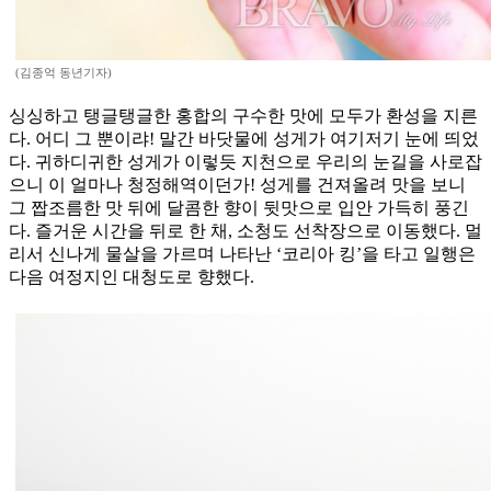
(김종억 동년기자)
싱싱하고 탱글탱글한 홍합의 구수한 맛에 모두가 환성을 지른
다. 어디 그 뿐이랴! 말간 바닷물에 성게가 여기저기 눈에 띄었
다. 귀하디귀한 성게가 이렇듯 지천으로 우리의 눈길을 사로잡
으니 이 얼마나 청정해역이던가! 성게를 건져올려 맛을 보니
그 짭조름한 맛 뒤에 달콤한 향이 뒷맛으로 입안 가득히 풍긴
다. 즐거운 시간을 뒤로 한 채, 소청도 선착장으로 이동했다. 멀
리서 신나게 물살을 가르며 나타난 ‘코리아 킹’을 타고 일행은
다음 여정지인 대청도로 향했다.