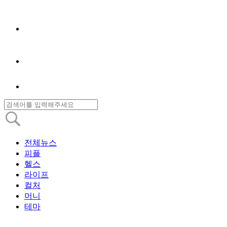
전체뉴스
피플
헬스
라이프
컬처
머니
테마