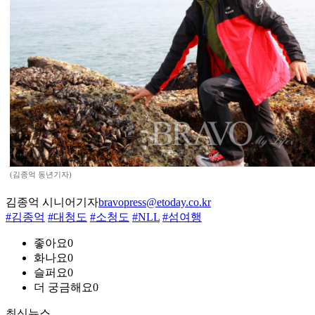
(김종억 동년기자)
김종억 시니어기자
bravopress@etoday.co.kr
#김종억
#대청도
#소청도
#NLL
#섬여행
좋아요
0
화나요
0
슬퍼요
0
더 궁금해요
0
최신뉴스