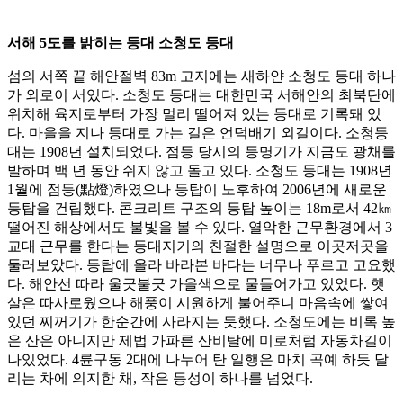
서해 5도를 밝히는 등대 소청도 등대
섬의 서쪽 끝 해안절벽 83m 고지에는 새하얀 소청도 등대 하나
가 외로이 서있다. 소청도 등대는 대한민국 서해안의 최북단에
위치해 육지로부터 가장 멀리 떨어져 있는 등대로 기록돼 있
다. 마을을 지나 등대로 가는 길은 언덕배기 외길이다. 소청등
대는 1908년 설치되었다. 점등 당시의 등명기가 지금도 광채를
발하며 백 년 동안 쉬지 않고 돌고 있다. 소청도 등대는 1908년
1월에 점등(點燈)하였으나 등탑이 노후하여 2006년에 새로운
등탑을 건립했다. 콘크리트 구조의 등탑 높이는 18m로서 42㎞
떨어진 해상에서도 불빛을 볼 수 있다. 열악한 근무환경에서 3
교대 근무를 한다는 등대지기의 친절한 설명으로 이곳저곳을
둘러보았다. 등탑에 올라 바라본 바다는 너무나 푸르고 고요했
다. 해안선 따라 울긋불긋 가을색으로 물들어가고 있었다. 햇
살은 따사로웠으나 해풍이 시원하게 불어주니 마음속에 쌓여
있던 찌꺼기가 한순간에 사라지는 듯했다. 소청도에는 비록 높
은 산은 아니지만 제법 가파른 산비탈에 미로처럼 자동차길이
나있었다. 4륜구동 2대에 나누어 탄 일행은 마치 곡예 하듯 달
리는 차에 의지한 채, 작은 등성이 하나를 넘었다.