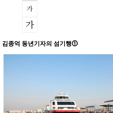
김종억 동년기자의 섬기행⓵