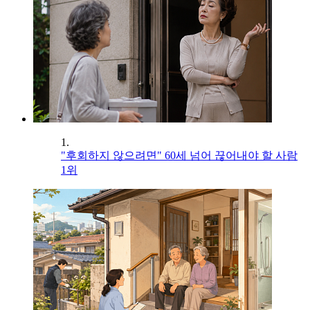
1.
"후회하지 않으려면" 60세 넘어 끊어내야 할 사람
1위