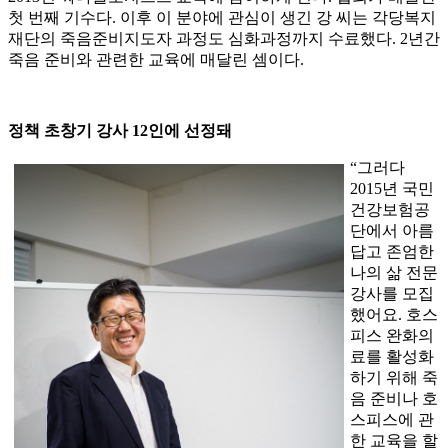
첫 번째 기수다. 이후 이 분야에 관심이 생긴 강 씨는 각당복지
재단의 죽음준비지도자 과정도 심화과정까지 수료했다. 2년간
죽음 준비와 관련한 교육에 매달린 셈이다.
정책 초창기 강사 12인에 선정돼
“그러다
2015년 국민
건강보험공
단에서 아름
답고 존엄한
나의 삶 전문
강사를 모집
했어요. 호스
피스 완화의
료를 활성화
하기 위해 죽
음 준비나 호
스피스에 관
한 교육을 할