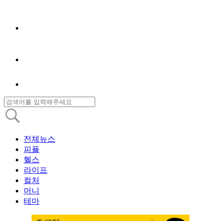
전체뉴스
피플
헬스
라이프
컬처
머니
테마