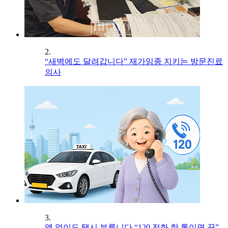
2.
“새벽에도 달려갑니다” 재가임종 지키는 방문진료
의사
3.
앱 없이도 택시 부릅니다 “120 전화 한 통이면 끝”