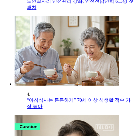
노인일자리 안전관리 강화, 안전전담인력 613명 첫
배치
4.
“아침식사는 든든하게” 70세 이상 식생활 점수 가
장 높아