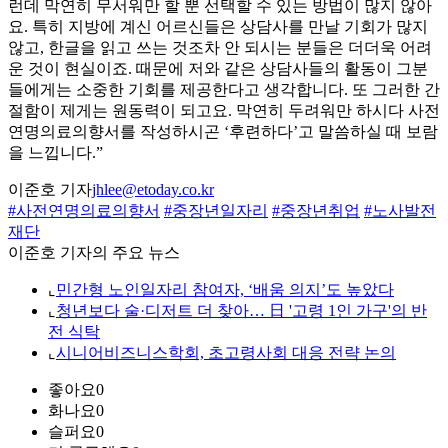
런데 막연히 무서워만 할 뿐 선택할 수 있는 방법이 많지 않아
요. 특히 지방에 계신 어르신들은 상담사를 만날 기회가 많지
않고, 한글을 읽고 쓰는 것조차 안 되시는 분들은 더더욱 어려
운 것이 현실이죠. 때문에 저와 같은 상담사들의 활동이 그분
들에게는 소중한 기회를 제공한다고 생각합니다. 또 그러한 간
절함이 제게는 원동력이 되고요. 막연히 두려워만 하시다 사전
연명의료의향서를 작성하시곤 ‘후련하다’고 말씀하실 때 보람
을 느낍니다.”
이준호 기자
jhlee@etoday.co.kr
#사전연명의료의향서
#중장년일자리
#중장년취업
#노사발전
재단
이준호 기자의 주요 뉴스
⌞
민간형 노인일자리 참여자, ‘배움 의지’도 높았다
⌞
청년보다 술·디저트 더 찾아… 日 '고령 1인 가구'의 반
전 식탁
⌞
시니어비즈니스학회, 초고령사회 대응 전략 논의
좋아요
0
화나요
0
슬퍼요
0