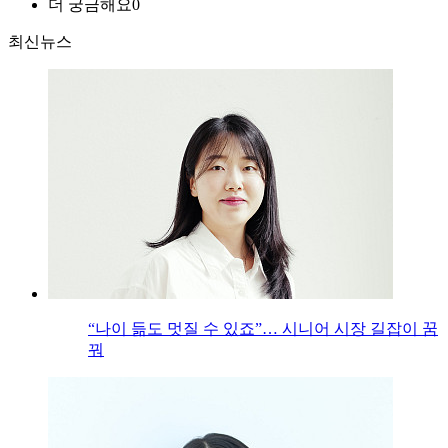
더 궁금해요
0
최신뉴스
“나이 듦도 멋질 수 있죠”… 시니어 시장 길잡이 꿈
꿔