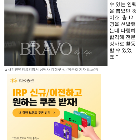
수 있는 인력
을 뽑았던 것
이죠. 총 12
명을 선발했
는데 다행히
합격해 전문
강사로 활동
할 수 있었
죠.”
▲사전연명의료의향서 상담사 강형구 씨.(이준호 기자 jhlee@)