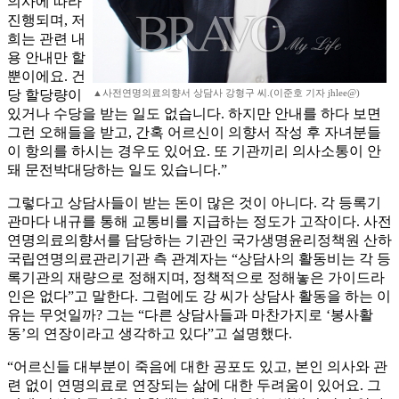
의사에 따라
진행되며, 저
희는 관련 내
용 안내만 할
뿐이에요. 건
당 할당량이
▲사전연명의료의향서 상담사 강형구 씨.(이준호 기자 jhlee@)
있거나 수당을 받는 일도 없습니다. 하지만 안내를 하다 보면
그런 오해들을 받고, 간혹 어르신이 의향서 작성 후 자녀분들
이 항의를 하시는 경우도 있어요. 또 기관끼리 의사소통이 안
돼 문전박대당하는 일도 있습니다.”
그렇다고 상담사들이 받는 돈이 많은 것이 아니다. 각 등록기
관마다 내규를 통해 교통비를 지급하는 정도가 고작이다. 사전
연명의료의향서를 담당하는 기관인 국가생명윤리정책원 산하
국립연명의료관리기관 측 관계자는 “상담사의 활동비는 각 등
록기관의 재량으로 정해지며, 정책적으로 정해놓은 가이드라
인은 없다”고 말한다. 그럼에도 강 씨가 상담사 활동을 하는 이
유는 무엇일까? 그는 “다른 상담사들과 마찬가지로 ‘봉사활
동’의 연장이라고 생각하고 있다”고 설명했다.
“어르신들 대부분이 죽음에 대한 공포도 있고, 본인 의사와 관
련 없이 연명의료로 연장되는 삶에 대한 두려움이 있어요. 그