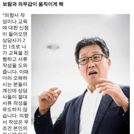
보람과 의무감이 움직이게 해
“의향서 작
성이나 교육
에 대한 신청
이 들어오면
상담사가 2
인 1조로 나
가 교육을 진
행하고 서류
작성을 도와
줍니다. 이때
더러 오해하
시는 분들이
계신데 상담
사들이 절대
서류 작성을
유도하지 않
습니다. 의향
서 작성은 무
조건 본인의