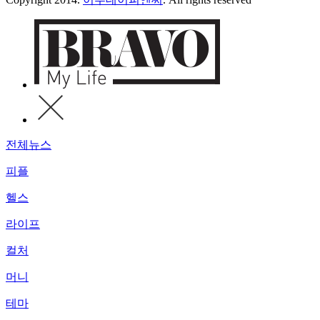
전체뉴스
피플
헬스
라이프
컬처
머니
테마