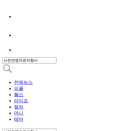
전체뉴스
피플
헬스
라이프
컬처
머니
테마