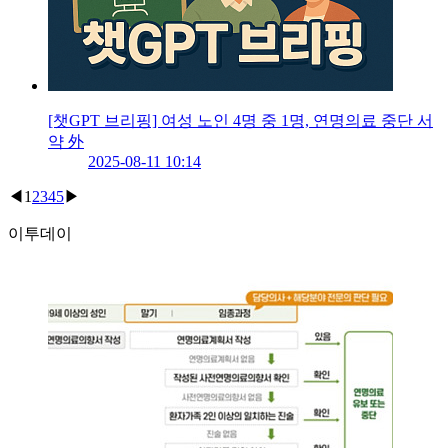
[챗GPT 브리핑] 여성 노인 4명 중 1명, 연명의료 중단 서
약 外
2025-08-11 10:14
◀
1
2
3
4
5
▶
이투데이