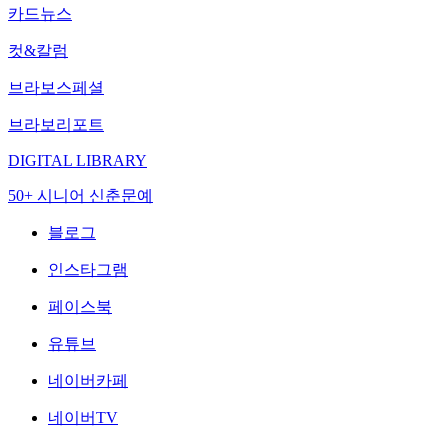
카드뉴스
컷&칼럼
브라보스페셜
브라보리포트
DIGITAL LIBRARY
50+ 시니어 신춘문예
블로그
인스타그램
페이스북
유튜브
네이버카페
네이버TV