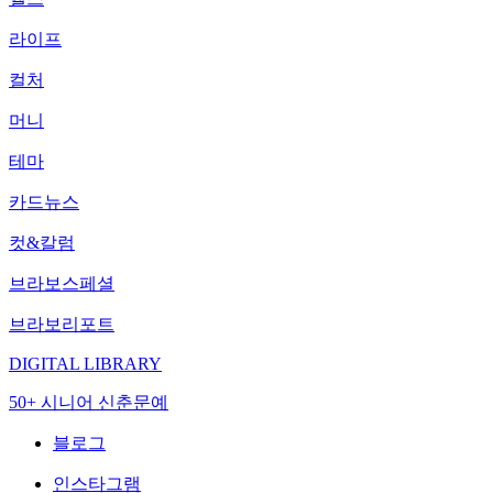
라이프
컬처
머니
테마
카드뉴스
컷&칼럼
브라보스페셜
브라보리포트
DIGITAL LIBRARY
50+ 시니어 신춘문예
블로그
인스타그램