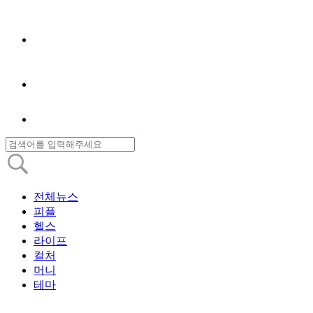
전체뉴스
피플
헬스
라이프
컬처
머니
테마