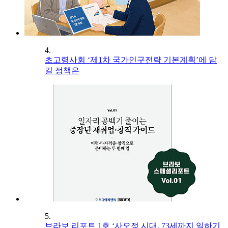
4.
초고령사회 ‘제1차 국가인구전략 기본계획’에 담
길 정책은
5.
브라보 리포트 1호 ‘사오정 시대, 73세까지 일하기