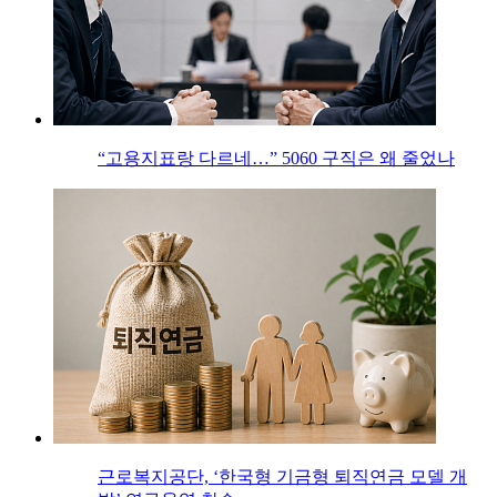
“고용지표랑 다르네…” 5060 구직은 왜 줄었나
근로복지공단, ‘한국형 기금형 퇴직연금 모델 개