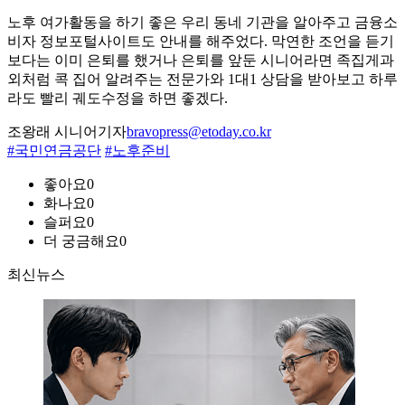
노후 여가활동을 하기 좋은 우리 동네 기관을 알아주고 금융소
비자 정보포털사이트도 안내를 해주었다. 막연한 조언을 듣기
보다는 이미 은퇴를 했거나 은퇴를 앞둔 시니어라면 족집게과
외처럼 콕 집어 알려주는 전문가와 1대1 상담을 받아보고 하루
라도 빨리 궤도수정을 하면 좋겠다.
조왕래 시니어기자
bravopress@etoday.co.kr
#국민연금공단
#노후준비
좋아요
0
화나요
0
슬퍼요
0
더 궁금해요
0
최신뉴스