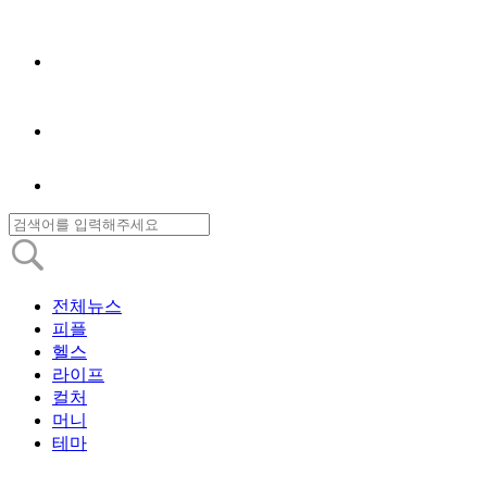
전체뉴스
피플
헬스
라이프
컬처
머니
테마