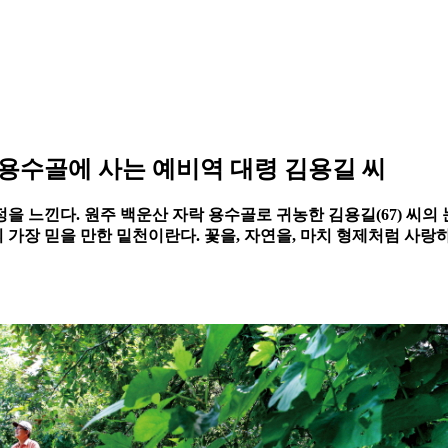
 용수골에 사는 예비역 대령 김용길 씨
을 느낀다. 원주 백운산 자락 용수골로 귀농한 김용길(67) 씨의 
가장 믿을 만한 밑천이란다. 꽃을, 자연을, 마치 형제처럼 사랑