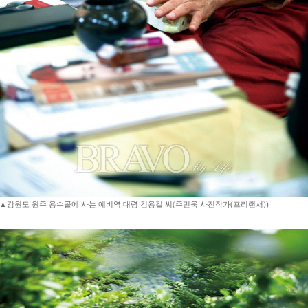
▲강원도 원주 용수골에 사는 예비역 대령 김용길 씨(주민욱 사진작가(프리랜서))