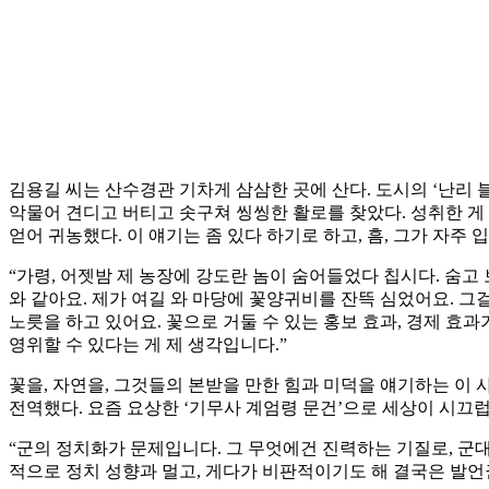
김용길 씨는 산수경관 기차게 삼삼한 곳에 산다. 도시의 ‘난리 블
악물어 견디고 버티고 솟구쳐 씽씽한 활로를 찾았다. 성취한 게 
얻어 귀농했다. 이 얘기는 좀 있다 하기로 하고, 흠, 그가 자주
“가령, 어젯밤 제 농장에 강도란 놈이 숨어들었다 칩시다. 숨고
와 같아요. 제가 여길 와 마당에 꽃양귀비를 잔뜩 심었어요. 그
노릇을 하고 있어요. 꽃으로 거둘 수 있는 홍보 효과, 경제 효과
영위할 수 있다는 게 제 생각입니다.”
꽃을, 자연을, 그것들의 본받을 만한 힘과 미덕을 얘기하는 이 
전역했다. 요즘 요상한 ‘기무사 계엄령 문건’으로 세상이 시끄럽
“군의 정치화가 문제입니다. 그 무엇에건 진력하는 기질로, 군
적으로 정치 성향과 멀고, 게다가 비판적이기도 해 결국은 발언