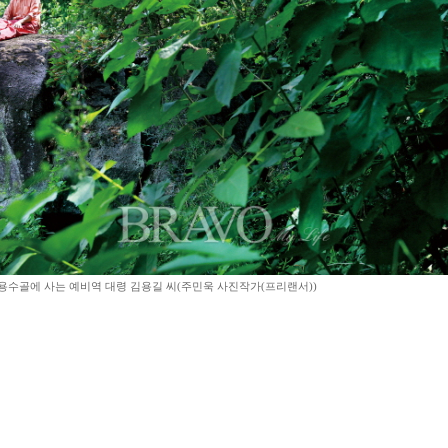
용수골에 사는 예비역 대령 김용길 씨(주민욱 사진작가(프리랜서))