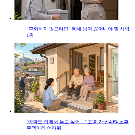
"후회하지 않으려면" 60세 넘어 끊어내야 할 사람
1위
‘아파도 집에서 늙고 싶어…’ 고령 가구 40% 노후
주택이라 어려워