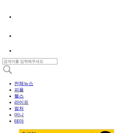
전체뉴스
피플
헬스
라이프
컬처
머니
테마