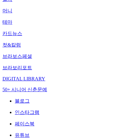
머니
테마
카드뉴스
컷&칼럼
브라보스페셜
브라보리포트
DIGITAL LIBRARY
50+ 시니어 신춘문예
블로그
인스타그램
페이스북
유튜브