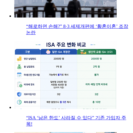
“해로하면 손해?” 8·3 세제개편에 ‘황혼이혼’ 조장
논란
“ISA ‘남은 한도’ 사라질 수 있다” 기존 가입자 주
목!