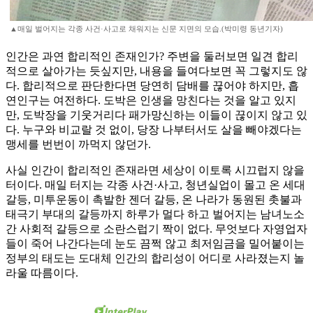
▲매일 벌어지는 각종 사건·사고로 채워지는 신문 지면의 모습.(박미령 동년기자)
인간은 과연 합리적인 존재인가? 주변을 둘러보면 일견 합리
적으로 살아가는 듯싶지만, 내용을 들여다보면 꼭 그렇지도 않
다. 합리적으로 판단한다면 당연히 담배를 끊어야 하지만, 흡
연인구는 여전하다. 도박은 인생을 망친다는 것을 알고 있지
만, 도박장을 기웃거리다 패가망신하는 이들이 끊이지 않고 있
다. 누구와 비교랄 것 없이, 당장 나부터서도 살을 빼야겠다는
맹세를 번번이 까먹지 않던가.
사실 인간이 합리적인 존재라면 세상이 이토록 시끄럽지 않을
터이다. 매일 터지는 각종 사건·사고, 청년실업이 몰고 온 세대
갈등, 미투운동이 촉발한 젠더 갈등, 온 나라가 동원된 촛불과
태극기 부대의 갈등까지 하루가 멀다 하고 벌어지는 남녀노소
간 사회적 갈등으로 소란스럽기 짝이 없다. 무엇보다 자영업자
들이 죽어 나간다는데 눈도 끔쩍 않고 최저임금을 밀어붙이는
정부의 태도는 도대체 인간의 합리성이 어디로 사라졌는지 놀
라울 따름이다.