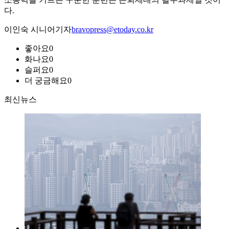
다.
이인숙 시니어기자
bravopress@etoday.co.kr
좋아요
0
화나요
0
슬퍼요
0
더 궁금해요
0
최신뉴스