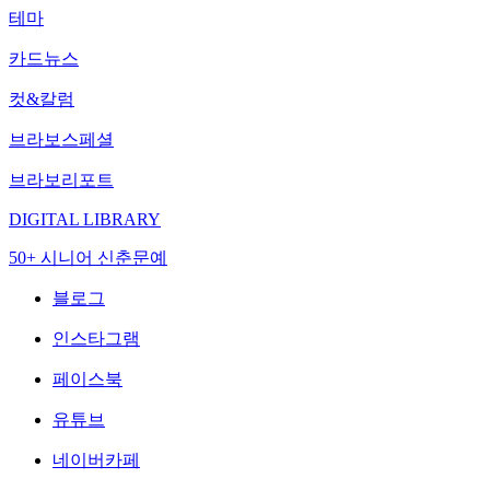
테마
카드뉴스
컷&칼럼
브라보스페셜
브라보리포트
DIGITAL LIBRARY
50+ 시니어 신춘문예
블로그
인스타그램
페이스북
유튜브
네이버카페