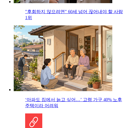
"후회하지 않으려면" 60세 넘어 끊어내야 할 사람
1위
‘아파도 집에서 늙고 싶어…’ 고령 가구 40% 노후
주택이라 어려워