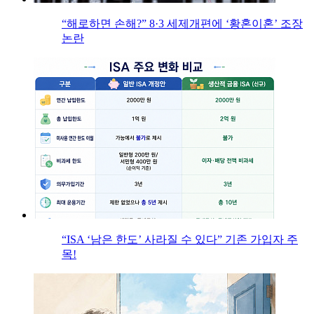
“해로하면 손해?” 8·3 세제개편에 ‘황혼이혼’ 조장
논란
“ISA ‘남은 한도’ 사라질 수 있다” 기존 가입자 주
목!