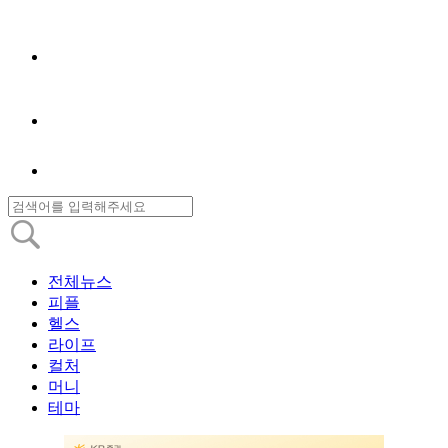
전체뉴스
피플
헬스
라이프
컬처
머니
테마