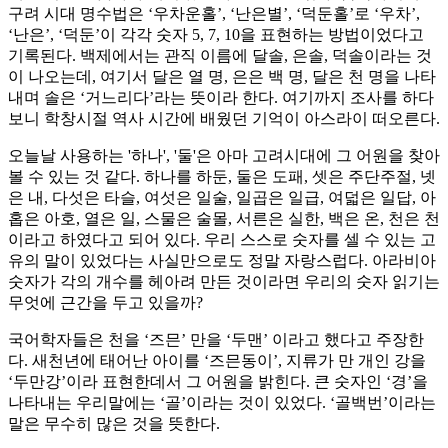
구려 시대 명수법은 ‘우차운홀’, ‘난은별’, ‘덕둔홀’로 ‘우차’,
‘난은’, ‘덕둔’이 각각 숫자 5, 7, 10을 표현하는 방법이었다고
기록된다. 백제에서는 관직 이름에 달솔, 은솔, 덕솔이라는 것
이 나오는데, 여기서 달은 열 명, 은은 백 명, 달은 천 명을 나타
내며 솔은 ‘거느리다’라는 뜻이라 한다. 여기까지 조사를 하다
보니 학창시절 역사 시간에 배웠던 기억이 아스라이 떠오른다.
오늘날 사용하는 '하나', '둘'은 아마 고려시대에 그 어원을 찾아
볼 수 있는 것 같다. 하나를 하둔, 둘은 도패, 셋은 주단주절, 넷
은 내, 다섯은 타슬, 여섯은 일술, 일곱은 일급, 여덟은 일답, 아
홉은 아호, 열은 일, 스물은 술몰, 서른은 실한, 백은 온, 천은 천
이라고 하였다고 되어 있다. 우리 스스로 숫자를 셀 수 있는 고
유의 말이 있었다는 사실만으로도 정말 자랑스럽다. 아라비아
숫자가 각의 개수를 헤아려 만든 것이라면 우리의 숫자 읽기는
무엇에 근간을 두고 있을까?
국어학자들은 천을 ‘즈믄’ 만을 ‘두맨’ 이라고 했다고 주장한
다. 새천년에 태어난 아이를 ‘즈믄동이’, 지류가 만 개인 강을
‘두만강’이라 표현한데서 그 어원을 밝힌다. 큰 숫자인 ‘경’을
나타내는 우리말에는 ‘골’이라는 것이 있었다. ‘골백번’이라는
말은 무수히 많은 것을 뜻한다.