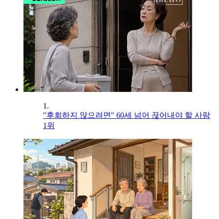
1.
"후회하지 않으려면" 60세 넘어 끊어내야 할 사람
1위