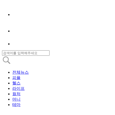
전체뉴스
피플
헬스
라이프
컬처
머니
테마