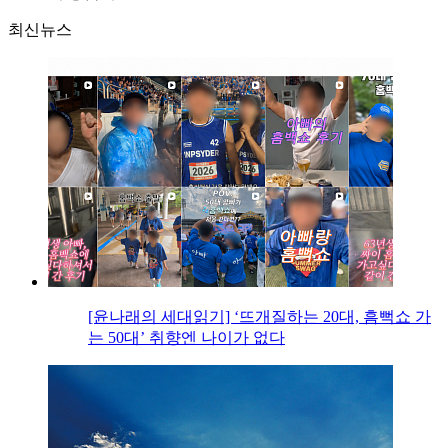
최신뉴스
[윤나래의 세대읽기] ‘뜨개질하는 20대, 흠뻑쇼 가
는 50대’ 취향엔 나이가 없다