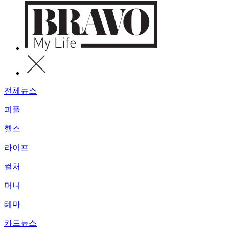
전체뉴스
피플
헬스
라이프
컬처
머니
테마
카드뉴스