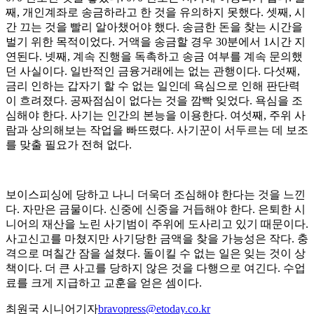
째, 개인계좌로 송금하라고 한 것을 유의하지 못했다. 셋째, 시
간 끄는 것을 빨리 알아챘어야 했다. 송금한 돈을 찾는 시간을
벌기 위한 목적이었다. 거액을 송금할 경우 30분에서 1시간 지
연된다. 넷째, 계속 진행을 독촉하고 송금 여부를 계속 문의했
던 사실이다. 일반적인 금융거래에는 없는 관행이다. 다섯째,
금리 인하는 갑자기 할 수 없는 일인데 욕심으로 인해 판단력
이 흐려졌다. 공짜점심이 없다는 것을 깜빡 잊었다. 욕심을 조
심해야 한다. 사기는 인간의 본능을 이용한다. 여섯째, 주위 사
람과 상의해보는 작업을 빠뜨렸다. 사기꾼이 서두르는 데 보조
를 맞출 필요가 전혀 없다.
보이스피싱에 당하고 나니 더욱더 조심해야 한다는 것을 느낀
다. 자만은 금물이다. 신중에 신중을 거듭해야 한다. 은퇴한 시
니어의 재산을 노린 사기범이 주위에 도사리고 있기 때문이다.
사고신고를 마쳤지만 사기당한 금액을 찾을 가능성은 작다. 충
격으로 며칠간 잠을 설쳤다. 돌이킬 수 없는 일은 잊는 것이 상
책이다. 더 큰 사고를 당하지 않은 것을 다행으로 여긴다. 수업
료를 크게 지급하고 교훈을 얻은 셈이다.
최원국 시니어기자
bravopress@etoday.co.kr