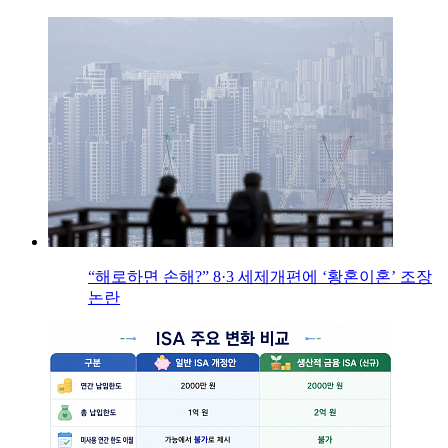
“해로하면 손해?” 8·3 세제개편에 ‘황혼이혼’ 조장
논란