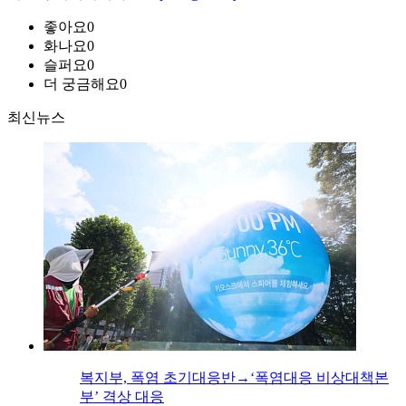
좋아요
0
화나요
0
슬퍼요
0
더 궁금해요
0
최신뉴스
복지부, 폭염 초기대응반→‘폭염대응 비상대책본
부’ 격상 대응