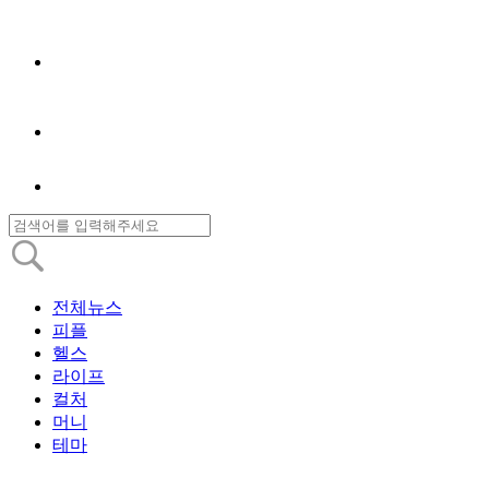
전체뉴스
피플
헬스
라이프
컬처
머니
테마