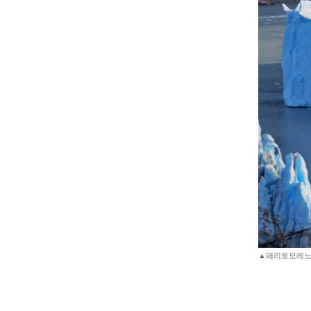
▲페리토모레노빙