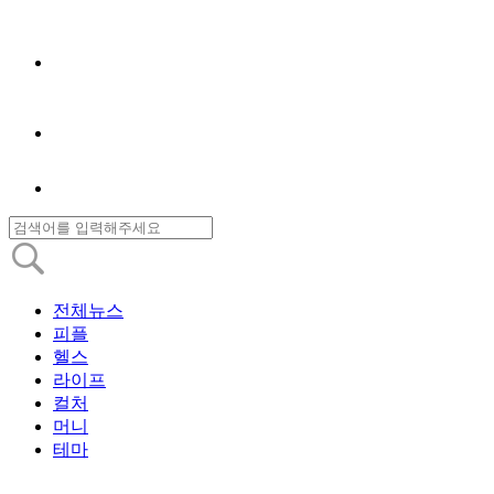
전체뉴스
피플
헬스
라이프
컬처
머니
테마