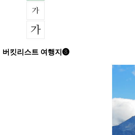
버킷리스트 여행지❽