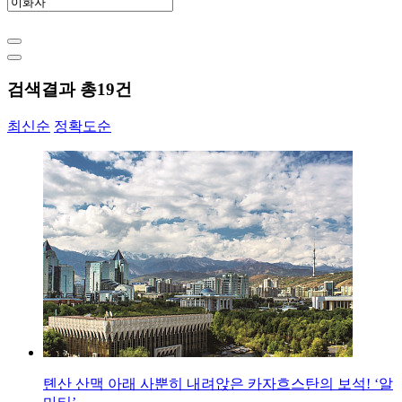
검색결과 총
19
건
최신순
정확도순
톈산 산맥 아래 사뿐히 내려앉은 카자흐스탄의 보석! ‘알