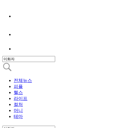
전체뉴스
피플
헬스
라이프
컬처
머니
테마