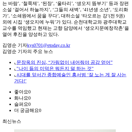
는 바람’, ‘철쭉제’, ‘된장’, ‘울타리’, ‘생오지 뜸부기’ 등과 장편
소설 ‘걸어서 하늘까지’, ‘그들의 새벽’, ‘41년생 소년’, ‘도리화
가’, ‘소쇄원에서 꿈을 꾸다’, 대하소설 ‘타오르는 강’(전 9권)
외에 시집 ‘생오지에 누워’가 있다. 순천대학교와 광주대학교
교수를 역임했고 현재는 고향 담양에서 ‘생오지문예창작촌’을
열어 후진을 양성하고 있다.
김영순 기자
kys0701@etoday.co.kr
김영순 기자의 주요 뉴스
⌞
문장옥의 진심, “가림없이 내어줘야 공감 얻어”
⌞
"나이 듦의 미덕은 뭐든지 덜 하는 것"
⌞
시대를 앞서간 종합예술인 홍서범 ‘잘 노는 게 잘 사는
거다!’
좋아요
0
화나요
0
슬퍼요
0
더 궁금해요
0
최신뉴스