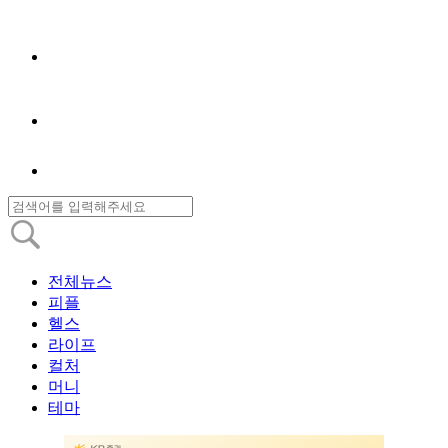
전체뉴스
피플
헬스
라이프
컬처
머니
테마