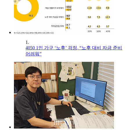
1.
4050 1인 가구 ‘노후’ 걱정, “노후 대비 자금 준비
어려워”