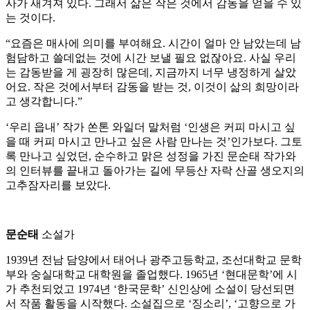
사가 새겨져 있다. 그래서 삶은 작은 것에서 감동을 얻을 수 있
는 것이다.
“요즘은 매사에 의미를 부여해요. 시간이 얼마 안 남았는데 남
험담하고 쓸데없는 것에 시간 보낼 필요 없잖아요. 사실 우리
는 감동받을 게 굉장히 많은데, 지금까지 너무 냉정하게 살았
어요. 작은 것에서부터 감동을 받는 것, 이것이 삶의 희망이라
고 생각합니다.”
‘우리 읍내’ 작가 쏜톤 와일더 말처럼 ‘인생은 커피 마시고 싶
을 때 커피 마시고 만나고 싶은 사람 만나는 것’인가보다. 그토
록 만나고 싶었던, 순수하고 맑은 성정을 가진 문순태 작가와
의 인터뷰를 끝내고 돌아가는 길에 무등산 자락 산골 생오지의
고추잠자리를 보았다.
문순태
소설가
1939년 전남 담양에서 태어나 광주고등학교, 조선대학교 문학
부와 숭실대학교 대학원을 졸업했다. 1965년 ‘현대문학’에 시
가 추천되었고 1974년 ‘한국문학’ 신인상에 소설이 당선되면
서 작품 활동을 시작했다. 소설집으로 ‘징소리’, ‘고향으로 가