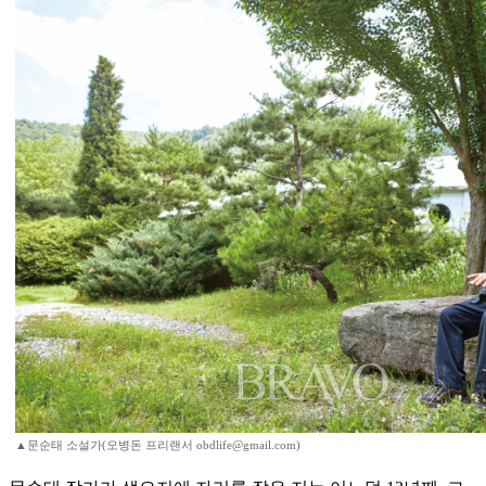
▲문순태 소설가(오병돈 프리랜서 obdlife@gmail.com)