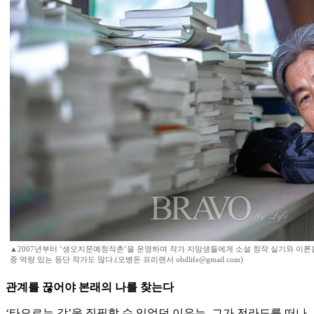
▲2007년부터 ‘생오지문예창작촌’을 운영하며 작가 지망생들에게 소설 창작 실기와 이론
중 역량 있는 등단 작가도 많다.(오병돈 프리랜서 obdlife@gmail.com)
관계를 끊어야 본래의 나를 찾는다
‘타오르는 강’을 집필할 수 있었던 이유는, 그가 전라도를 떠나