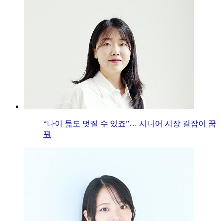
“나이 듦도 멋질 수 있죠”… 시니어 시장 길잡이 꿈
꿔