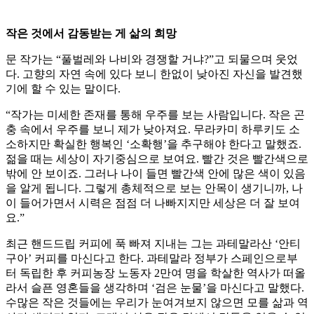
작은 것에서 감동받는 게 삶의 희망
문 작가는 “풀벌레와 나비와 경쟁할 거냐?”고 되물으며 웃었
다. 고향의 자연 속에 있다 보니 한없이 낮아진 자신을 발견했
기에 할 수 있는 말이다.
“작가는 미세한 존재를 통해 우주를 보는 사람입니다. 작은 곤
충 속에서 우주를 보니 제가 낮아져요. 무라카미 하루키도 소
소하지만 확실한 행복인 ‘소확행’을 추구해야 한다고 말했죠.
젊을 때는 세상이 자기중심으로 보여요. 빨간 것은 빨간색으로
밖에 안 보이죠. 그러나 나이 들면 빨간색 안에 많은 색이 있음
을 알게 됩니다. 그렇게 총체적으로 보는 안목이 생기니까, 나
이 들어가면서 시력은 점점 더 나빠지지만 세상은 더 잘 보여
요.”
최근 핸드드립 커피에 푹 빠져 지내는 그는 과테말라산 ‘안티
구아’ 커피를 마신다고 한다. 과테말라 정부가 스페인으로부
터 독립한 후 커피농장 노동자 2만여 명을 학살한 역사가 떠올
라서 슬픈 영혼들을 생각하며 ‘검은 눈물’을 마신다고 말했다.
수많은 작은 것들에는 우리가 눈여겨보지 않으면 모를 삶과 역