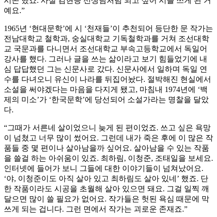
시곤 했죠. 사실 김현승 선생님처럼 되고 싶어 시를 쓰게 된 거
예요.”
1965년 ‘현대문학’에 시 ‘천재들’이 추천되어 등단한 문 작가는
전남대학교 철학과, 숭실대학교 기독철학과를 거쳐 조선대학
교 국문과를 다니면서 조선대학교 부속고등학교에서 독일어
강사를 했다. 그러나 글을 쓰는 삶이라고 보기 힘들었기에 내
심 답답했던 그는 신문사로 갔다. 신문사에서 일하며 독일 연
수를 다녀오니 유신이 나라를 뒤집어놨다. 절박해진 현실에서
소설을 써야겠다는 마음을 다지게 됐고, 마침내 1974년에 ‘백
제의 미소’가 ‘한국문학’에 당선되어 소설가라는 명찰을 달았
다.
“그때가 서른네 살이었으니 늦게 된 편이었죠. 쓰고 싶은 욕망
이 넘쳤고 너무 많이 썼어요. 그런데 내가 죽은 후에 이 많은 작
품들 중 몇 편이나 살아남을까 싶어요. 살아남을 수 있는 작품
을 쓸걸 하는 아쉬움이 있죠. 최하림, 이청준, 조태일을 보세요.
인터넷에 들어가 보니 그들에 대한 이야기들이 넘쳐났어요.
‘야, 이청준이도 아직 살아 있고 최하림도 살아 있네’ 했죠. 단
한 작품이라도 시공을 초월해 살아 있으면 돼요. 그걸 일찍 깨
달으면 많이 쓸 필요가 없어요. 작가들은 헛된 욕심 때문에 막
쓰게 되는 겁니다. 그런 면에서 작가는 괴로운 존재죠.”