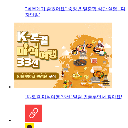
"몸무게가 줄었어요" 중장년 맞춤형 식단 실험, ‘디
자인밀’
‘K-로컬 미식여행 33선’ 알릴 인플루언서 찾아요!