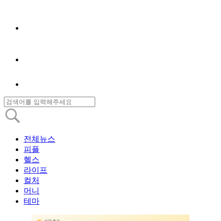
전체뉴스
피플
헬스
라이프
컬처
머니
테마