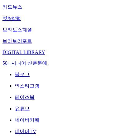
카드뉴스
컷&칼럼
브라보스페셜
브라보리포트
DIGITAL LIBRARY
50+ 시니어 신춘문예
블로그
인스타그램
페이스북
유튜브
네이버카페
네이버TV