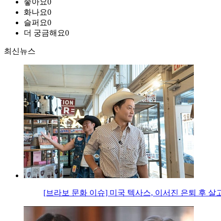
좋아요
0
화나요
0
슬퍼요
0
더 궁금해요
0
최신뉴스
[브라보 문화 이슈] 미국 텍사스, 이서진 은퇴 후 살