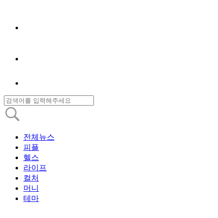
전체뉴스
피플
헬스
라이프
컬처
머니
테마