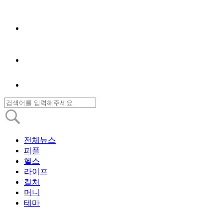
전체뉴스
피플
헬스
라이프
컬처
머니
테마