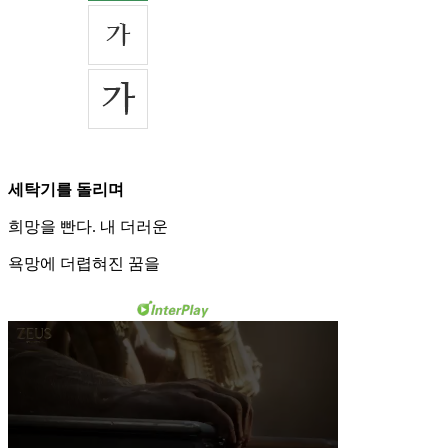
세탁기를 돌리며
희망을 빤다. 내 더러운
욕망에 더렵혀진 꿈을