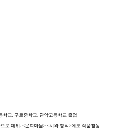
 초등학교, 구로중학교, 관악고등학교 졸업
문학>으로 데뷔. <문학마을> <시와 창작>에도 작품활동