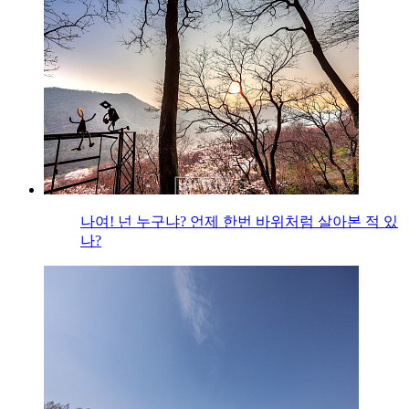
나여! 넌 누구냐? 언제 한번 바위처럼 살아본 적 있
나?