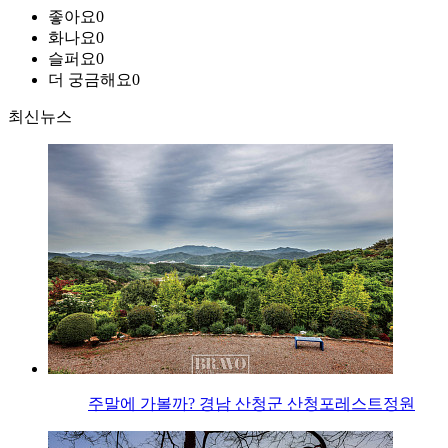
좋아요
0
화나요
0
슬퍼요
0
더 궁금해요
0
최신뉴스
주말에 가볼까? 경남 산청군 산청포레스트정원