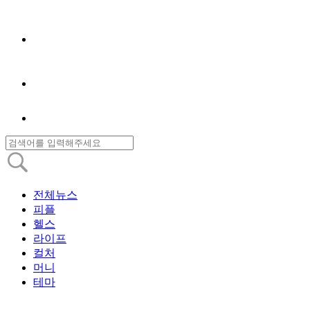
전체뉴스
피플
헬스
라이프
컬처
머니
테마