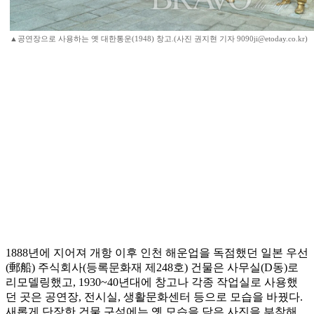
▲공연장으로 사용하는 옛 대한통운(1948) 창고.(사진 권지현 기자 9090ji@etoday.co.kr)
1888년에 지어져 개항 이후 인천 해운업을 독점했던 일본 우선
(郵船) 주식회사(등록문화재 제248호) 건물은 사무실(D동)로
리모델링했고, 1930~40년대에 창고나 각종 작업실로 사용했
던 곳은 공연장, 전시실, 생활문화센터 등으로 모습을 바꿨다.
새롭게 단장한 건물 구석에는 옛 모습을 담은 사진을 부착해