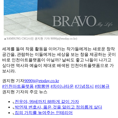
▲SAMSUNG CSC(사진 권지현 기자 9090ji@etoday.co.kr)
세계를 돌며 작품 활동을 이어가는 작가들에게는 새로운 창작
공간을, 관람하는 이들에게는 세상을 보는 창을 제공하는 곳이
바로 인천아트플랫폼이 아닐까? 날씨도 좋고 나들이 나가고
싶다면 역사와 예술이 제대로 배색된 인천아트플랫폼으로 가
보시라.
권지현 기자
9090ji@etoday.co.kr
#인천아트플랫폼
#짬뽕맨
#차이나타운
#기념정시
#이봉규
권지현 기자의 주요 뉴스
⌞
전우야, 99세까지 88하게 같이 가자
⌞
박연재 변호사, 옳은 것을 알리고 정의롭게 살다
⌞
집의 가치를 높여주는 인테리어