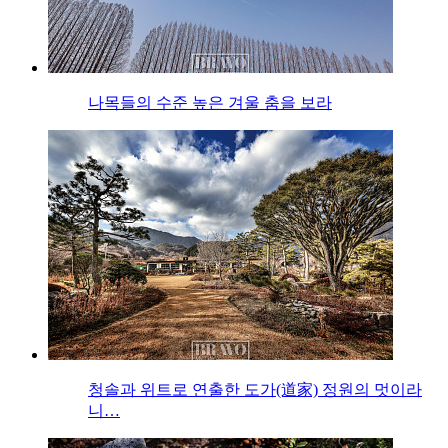
나목들의 수준 높은 겨울 춤을 보라
청솔과 위트로 연출한 도가(道家) 정원의 멋이라
니…