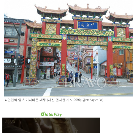
▲인천역 앞 차이나타운 패루.(사진 권지현 기자 9090ji@etoday.co.kr)