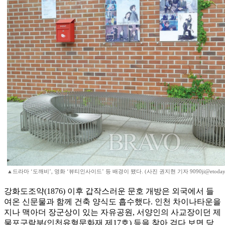
▲드라마 ‘도깨비’, 영화 ‘뷰티인사이드’ 등 배경이 됐다. (사진 권지현 기자 9090ji@etoday.c
강화도조약(1876) 이후 갑작스러운 문호 개방은 외국에서 들
여온 신문물과 함께 건축 양식도 흡수했다. 인천 차이나타운을
지나 맥아더 장군상이 있는 자유공원, 서양인의 사교장이던 제
물포구락부(인천유형문화재 제17호) 등을 찾아 걷다 보면 당