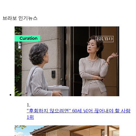
브라보 인기뉴스
1.
"후회하지 않으려면" 60세 넘어 끊어내야 할 사람
1위