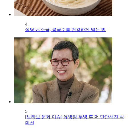
4.
설탕 vs 소금, 콩국수를 건강하게 먹는 법
5.
[브라보 문화 이슈] 유방암 투병 후 더 단단해진 박
미선