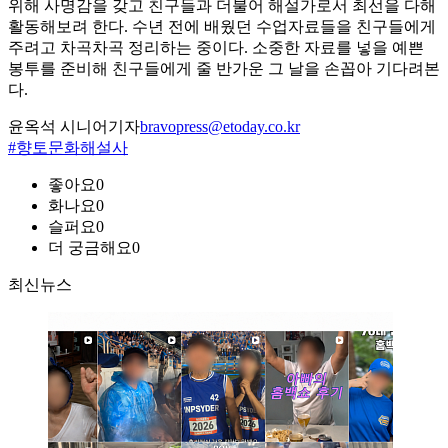
위해 사명감을 갖고 친구들과 더불어 해설가로서 최선을 다해
활동해보려 한다. 수년 전에 배웠던 수업자료들을 친구들에게
주려고 차곡차곡 정리하는 중이다. 소중한 자료를 넣을 예쁜
봉투를 준비해 친구들에게 줄 반가운 그 날을 손꼽아 기다려본
다.
윤옥석 시니어기자
bravopress@etoday.co.kr
#향토문화해설사
좋아요
0
화나요
0
슬퍼요
0
더 궁금해요
0
최신뉴스