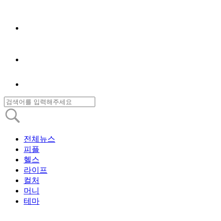
전체뉴스
피플
헬스
라이프
컬처
머니
테마