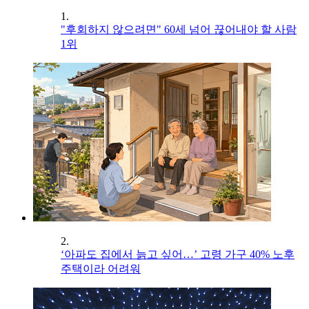
1.
"후회하지 않으려면" 60세 넘어 끊어내야 할 사람
1위
2.
‘아파도 집에서 늙고 싶어…’ 고령 가구 40% 노후
주택이라 어려워