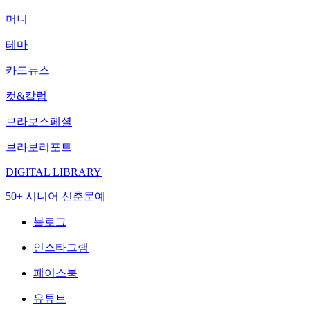
머니
테마
카드뉴스
컷&칼럼
브라보스페셜
브라보리포트
DIGITAL LIBRARY
50+ 시니어 신춘문예
블로그
인스타그램
페이스북
유튜브