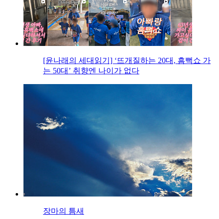
[윤나래의 세대읽기] ‘뜨개질하는 20대, 흠뻑쇼 가
는 50대’ 취향엔 나이가 없다
장마의 틈새