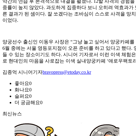
약간의 연습 후 본격적으로 대결을 펼쳤다. 12발 사격의 경험을 
중률이 높지 않았다. 과도하게 집중하다 보니 오히려 역효과가 났
른 결과가 된 셈이다. 잘 쏘겠다는 조바심이 스스로 사격을 망
이었다.
양궁선수 출신인 이동우 사장은 “그냥 놀고 싶어서 양궁카페를 
6월 중에는 서울 영등포지점이 오픈 준비를 하고 있다고 했다.
들 수 있는 장소이기도 하다. 시니어 기자로서 이런 이색 체험
로 현대인의 마음을 사로잡는 이색 실내양궁카페 ‘애로우팩토리
김종억 시니어기자
bravopress@etoday.co.kr
좋아요
0
화나요
0
슬퍼요
0
더 궁금해요
0
최신뉴스