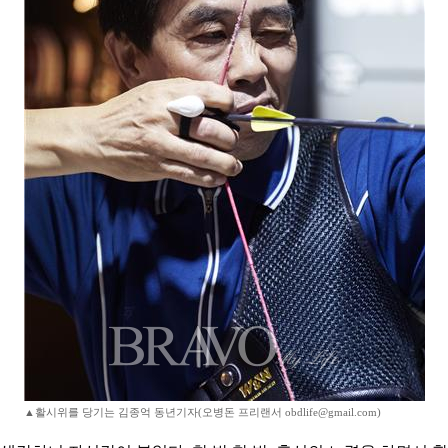
▲활시위를 당기는 김종억 동년기자(오병돈 프리랜서 obdlife@gmail.com)