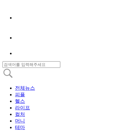
전체뉴스
피플
헬스
라이프
컬처
머니
테마