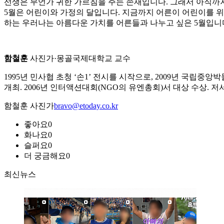
선생은 무언가 귀한 가르침을 주는 존재입니다. 그래서 아직까지
5월은 어린이와 가정의 달입니다. 지금까지 어른이 어린이를 
하는 우러나는 아름다운 가치를 어른들과 나누고 싶은 5월입니
함철훈
사진가·몽골국제대학교 교수
1995년 민사협 초청 ‘손1’ 전시를 시작으로, 2009년 국립중앙박물관에서 ‘G
개최. 2006년 인터액션대회(NGO의 유엔총회)서 대상 수상. 저서
함철훈 사진가
bravo@etoday.co.kr
좋아요
0
화나요
0
슬퍼요
0
더 궁금해요
0
최신뉴스