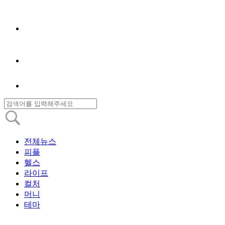
전체뉴스
피플
헬스
라이프
컬처
머니
테마