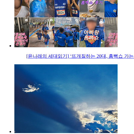
[윤나래의 세대읽기] ‘뜨개질하는 20대, 흠뻑쇼 가는