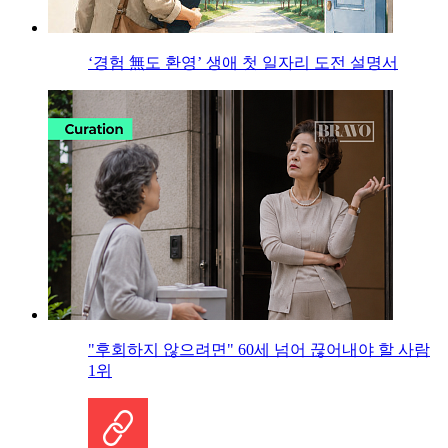
‘경험 無도 환영’ 생애 첫 일자리 도전 설명서
"후회하지 않으려면" 60세 넘어 끊어내야 할 사람
1위