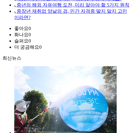
⌞
중년의 해외 자유여행 도전, 미리 알아야 할 5가지 원칙
⌞
중장년 재취업 양날의 검, 민간 자격증 딸지 말지 고민
이라면?
좋아요
0
화나요
0
슬퍼요
0
더 궁금해요
0
최신뉴스