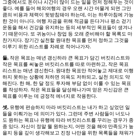
그중에서도 돈이나 시간이 많이 드는 일을 먼저 정해두는 것이
좋다. 예를 들어 해외여행의 경우 오랜 시간 머물게 되면 그만
큼의 비용과 체력이 뒷받침돼야 하는데, 이는 하루아침에 가능
한 것이 아니다. 여행 자금을 위해 적금을 든다거나 평소 걷기
운동을 해서 건강을 유지하는 등의 세부적인 목표들이 생겨나
기 때문이다. 또 귀농이나 창업 등 오래 준비해야 할 목록도 마
찬가지다. 장기간 실천할 원대한 목표를 먼저 정하고 그것을
이루기 위한 리스트를 차례로 적어나가자.
둘,
작은 목표는 매년 갱신하라 큰 목표가 담긴 버킷리스트와
작은 목표를 써놓은 버킷리스트를 따로 마련하고, 작은 목표
리스트는 매년 갱신한다. 원대한 목표만 적어놓고 제대로 이행
하지 못하는 상황에 처하면 의욕도 저하되고, 실천 의지도 약
해진다. 한 해, 한 달 정도 투자해 부담 없이 이룰 수 있는 목표
를 작성하자. 작은 목표들을 달성해나가며 얻은 자신감은 큰
목표를 이루는 데 긍정적 에너지로 작용한다.
셋,
유행에 편승하지 마라 버킷리스트는 내가 하고 싶었던 일
들을 이뤄가는 데 의미가 있다. 그런데 주변 사람들이 너도나
도 원하는 목표나 유행에 따라 버킷리스트를 꾸리는 경우가 종
종 있다. 자신이 정말 뭘 원하는지, 어떤 것을 해야 만족도가 높
을지 등을 깊이 생각해보고 진정 나만을 위한 목록들을 채워가