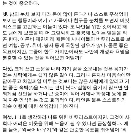
는 것이 중요하다.
넷,
남의 눈치 보지 마라 돈이 많이 든다거나 스스로 주책없어
보이는 행동이라 여기고 가족이나 친구들 눈치를 보면서 버킷
리스트를 고민하는 이들이 있다. 또 나만을 위한 것이라고 해
도 남에게 보였을 때 더 그럴싸하고 훌륭해 보이는 일들을 적
곤 한다. 이른바 체면치레 때문에 시니어들의 버킷리스트를 보
면 여행, 공부, 취미, 봉사 등에 국한된 경우가 많다. 물론 좋은
목표이지만, 그중에 한두 가지만이라도 나만의 개성과 욕망을
분출할 수 있는 것을 적어보면 어떨까?
다섯,
크게 쓰고 소문을 내라 자기 꿈을 소문내는 것은 용기가
없는 사람에게는 쉽지 않은 일이다. 그러나 혼자서 마음속에만
담아두고 차일피일 미루는 것보다는 많은 사람에게 알리고 기
분 좋은 속박(?)을 느끼는 편이 낫다. 실행에 옮기지 않으면 안
되게끔 선언을 하거나 큰 종이에 적어 서재나 화장대 등에 붙
여 자주 인식하는 것도 효과적이다. 타인은 물론 스스로와의
약속 이행에 대한 책임감이 더해진다.
여섯,
1+1을 생각하라 나를 위한 버킷리스트이지만, 그것이 사
회나 어려운 이웃을 위해 도움이 될 수 있다면 금상첨화다. 예
를 들어, ‘외국어 배우기’와 같은 단순한 목표를 뛰어넘어 ‘외