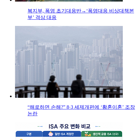
복지부, 폭염 초기대응반→‘폭염대응 비상대책본
부’ 격상 대응
“해로하면 손해?” 8·3 세제개편에 ‘황혼이혼’ 조장
논란