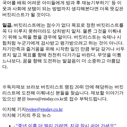
국어를 배워 어려운 아이들에게 방과 후 재능기부하기’ 등 이
웃과 사회에 보탬이 되는 방법까지 생각해본다면 더욱 뜻깊은
버킷리스트가 될 것이다.
일곱,
버킷리스트에는 점수가 없다 목표로 정한 버킷리스트를
꼭 다 이루지 못하더라도 상처받지 말자. 물론 그것을 이뤄내
기 위해 노력을 했을 경우에 말이다. 버킷리스트는 숙제나 시
험처럼 누군가에게 검사받고 평가받으려고 하는 것이 아니다.
자기만족과 즐거움을 위해 시작한 일인 만큼 부담 갖거나 서두
르지 말고 목표를 향해 천천히 다가가길 바란다. 무엇을 이뤘
느냐보다, 꿈을 향해 도전하는 발걸음이 더 소중하고 아름답
다.
※독자제보 브라보 버킷리스트 랭킹 20위 안에 해당하는 버킷
리스트에 도전해 이뤄내신 분들을 찾습니다. 제보할 이야기가
있으신 분은 bravo@etoday.co.kr로 접수 부탁드립니다.
이지혜 기자
jyelee@etoday.co.kr
이지혜 기자의 주요 뉴스
⌞
“중년 이후 더 멀리 가려면, 지금 잠시 쉬어 가세요”