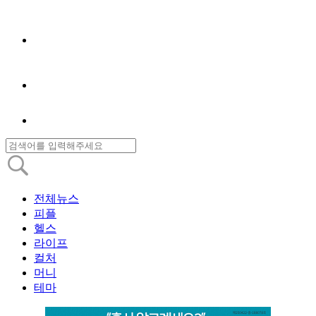
전체뉴스
피플
헬스
라이프
컬처
머니
테마