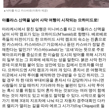
▲낙타를 타고 카스바로(이화자 제공)
아틀라스 산맥을 넘어 사막 여행이 시작되는 므하미드로!
마라케시에서 뭉친 일행은 미니버스를 타고 아틀라스 산맥을
넘어 사막 캠프가 있는 므하미드(M’hamid)로 향했다. 베르베르
족들의 터전이기도 한 므하미드 사막 캠프의 숙소는 진흙으로
된 카스바다. 카스바라니? 가요에서나 듣던 카스바가 정말 존
재한다는 말인가? ‘카스바(casbah)’는 ‘요새’라는 뜻으로 주로
북아프리카를 중심으로 한 이슬람 도시의 방어를 위해 시가지
의 일부 또는 그 외곽에 세워지는 성을 말한다. 붉은 사막 한가
운데 미로처럼 붙어 있는 성안에 있는 집에서 민트차를 마셨
다. 므하미드엔 사막 캠프가 여러 개 있다. 혼자서 온 여행객도
이곳에서 사막 투어를 예약하면 안내받을 수 있긴 하지만, 그
럴 경우 차 한 대와 부대비용을 혼자서 다 감당하거나 아니면
사람들이 모일 때까지 기다려야 하는 불편이 있다. 사막 투어
는 혹시 모를 위험도 있어 혼자 하는 것보다는 여러 명이 함께
하는 것이 재미도 있고 비용도 절약할 수 있다. 사막으로 들어
가기 위해 3대의 지프차에 나눠 타고 자동차 경주대회인 다카
르 랠리가 열리는 길을 따라 에르그 시가가(Erg Chigaga)로 들