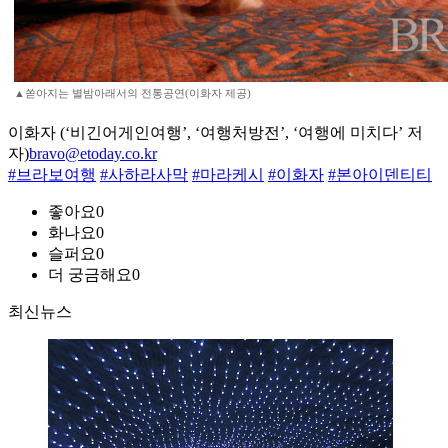
▲쏟아지는 별밤아래서의 전통공연(이화자 제공)
이화자 (‘비긴어게인여행’, ‘여행처방전’, ‘여행에 미치다’ 저
자)
bravo@etoday.co.kr
#브라보여행
#사하라사막
#마라케시
#이화자
#본아이덴티티
좋아요
0
화나요
0
슬퍼요
0
더 궁금해요
0
최신뉴스