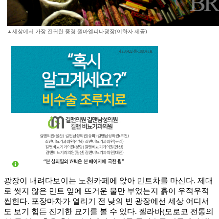
▲세상에서 가장 진귀한 풍경 젤마엘피나광장(이화자 제공)
광장이 내려다보이는 노천카페에 앉아 민트차를 마신다. 제대
로 씻지 않은 민트 잎에 뜨거운 물만 부었는지 흙이 우적우적
씹힌다. 포장마차가 열리기 전 낮의 빈 광장에선 세상 어디서
도 보기 힘든 진기한 묘기를 볼 수 있다. 젤라바(모로코 전통의