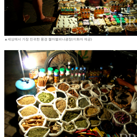
▲세상에서 가장 진귀한 풍경 젤마엘피나광장(이화자 제공)