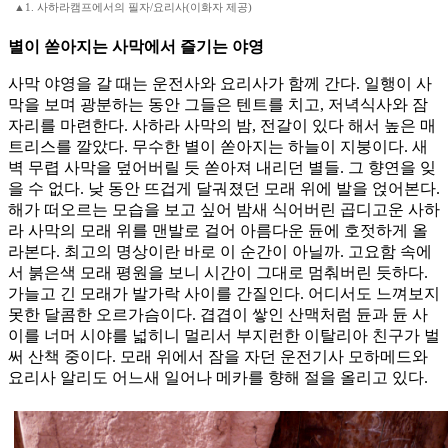
▲1. 사하라캠프에서의 필자/요리사(이화자 제공)
별이 쏟아지는 사막에서 즐기는 야영
사막 야영을 갈 때는 운전사와 요리사가 함께 간다. 일행이 사
막을 보며 광분하는 동안 그들은 텐트를 치고, 저녁식사와 잠
자리를 마련한다. 사하라 사막의 밤, 전갈이 있다 해서 높은 매
트리스를 깔았다. 무수한 별이 쏟아지는 하늘이 지붕이다. 새
벽 무렵 사막을 덮어버릴 듯 쏟아져 내리던 별들. 그 향연을 잊
을 수 없다. 낮 동안 뜨겁게 달궈졌던 모래 위에 발을 얹어본다.
해가 떠오르는 모습을 보고 싶어 밤새 식어버린 곱디고운 사하
라 사막의 모래 위를 맨발로 걸어 아름다운 듄에 호젓하게 올
라본다. 최고의 명상이란 바로 이 순간이 아닐까. 고요함 속에
서 붉은색 모래 평원을 보니 시간이 그대로 멈춰버린 듯하다.
가늘고 긴 모래가 발가락 사이를 간질인다. 어디서도 느껴보지
못한 달콤한 오르가슴이다. 겹겹이 쌓인 산맥처럼 듄과 듄 사
이를 너머 시야를 넓히니 멀리서 부지런한 이탈리아 친구가 벌
써 산책 중이다. 모래 위에서 잠을 자던 운전기사 모하메드와
요리사 알리도 어느새 일어나 메카를 향해 절을 올리고 있다.