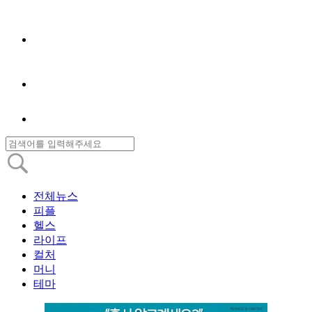
전체뉴스
피플
헬스
라이프
컬처
머니
테마