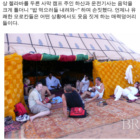
상 젤라바를 두른 사막 캠프 주인 하산과 운전기사는 음악을
크게 틀더니 “밥 먹으러들 내려와~” 하며 손짓했다. 언제나 유
쾌한 모로칸들은 어떤 상황에서도 웃음 짓게 하는 매력덩어리
들이다.