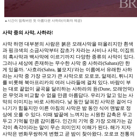
▲시간이 멈춰버린 듯 아름다운 사하라(이화자 제공)
사막 중의 사막, 사하라!
사막 하면 대부분의 사람은 붉은 모래사막을 떠올리지만 흰색
과 핑크색의 소금사막부터 잡초가 자라는 사비나 사막, 이집트
의 흑사막과 백사막에 이르기까지 다양한 종류의 사막이 있다.
그러나 세상에 존재하는 무수한 사막 중 사하라(Sahara)만 한
게 있을까. ‘사흐라(Sahra, 불모지)’라는 이름에서 유래한 사하
라는 사막 중 가장 규모가 큰 사막으로 모로코, 알제리, 튀니지
를 비롯해 북아프리카의 여러 나라들에 걸쳐 있다. 바람이 부
는 대로 끝없이 굴곡을 달리하는 사하라의 듄(Dune, 모래언덕)
은 무엇과 비교할 수 없을 만큼 아름답다. 우리가 알고 있는 사
막의 이미지는 바로 사하라다. 낮 동안 달궈진 사막은 걸어 다
니기가 힘들지만 이른 아침의 사막은 밤 동안 식어 맨발로 정
상에 오를 수 있다. 이때 발끝에 느껴지는 시원한 감촉은 두고
두고 기억될 만큼 감미롭다. 인간의 기억 중 가장 오래가는 감
각이 촉각이라는 말이 무슨 의미인지 이해가 된다. 해가 지자
사막은 변화무쌍하게 변했고 곧 밤이 찾아왔다. 모로코 전통의