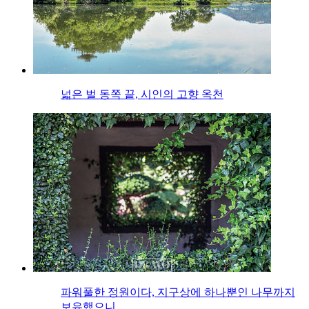
넓은 벌 동쪽 끝, 시인의 고향 옥천
파워풀한 정원이다, 지구상에 하나뿐인 나무까지
보유했으니