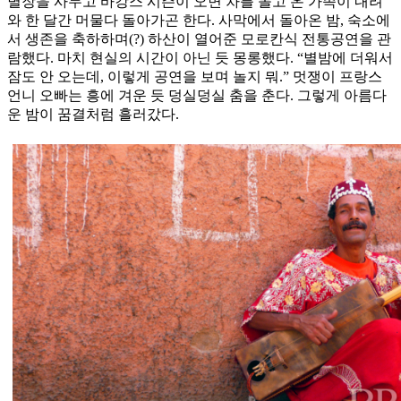
별장을 사두고 바캉스 시즌이 오면 차를 몰고 온 가족이 내려
와 한 달간 머물다 돌아가곤 한다. 사막에서 돌아온 밤, 숙소에
서 생존을 축하하며(?) 하산이 열어준 모로칸식 전통공연을 관
람했다. 마치 현실의 시간이 아닌 듯 몽롱했다. “별밤에 더워서
잠도 안 오는데, 이렇게 공연을 보며 놀지 뭐.” 멋쟁이 프랑스
언니 오빠는 흥에 겨운 듯 덩실덩실 춤을 춘다. 그렇게 아름다
운 밤이 꿈결처럼 흘러갔다.