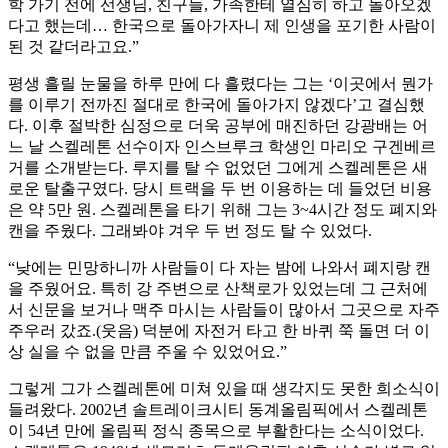
학 가기 전에 선생님, 친구들, 가족한테 열심히 하고 돌아오겠
다고 했는데… 한국으로 돌아가자니 제 인생을 포기한 사람이
된 것 같더라고요.”
평생 흘릴 눈물을 하루 만에 다 흘렸다는 그는 ‘이곳에서 뭔가
를 이루기 전까진 절대로 한국에 돌아가지 않겠다’고 결심했
다. 이후 절박한 심정으로 더욱 공부에 매진하던 강광배는 어
느 날 스켈레톤 선수이자 인스브루크 학생인 마리오 구겐베르
거를 소개받는다. 루지를 탈 수 없었던 그에게 스켈레톤은 새
로운 탈출구였다. 당시 트랙을 두 번 이용하는 데 들었던 비용
은 약 5만 원. 스켈레톤을 타기 위해 그는 3~4시간 정도 폐지와
캔을 주웠다. 그래봐야 겨우 두 번 정도 탈 수 있었다.
“낮에는 민망하니까 사람들이 다 자는 밤에 나와서 폐지랑 캔
을 주웠어요. 특히 강 주변으로 산책로가 있었는데 그 근처에
서 신문을 보거나 맥주 마시는 사람들이 많아서 그곳으로 자주
주우러 갔죠.(웃음) 덕분에 자전거 타고 한 바퀴 쭉 돌면 더 이
상 실을 수 없을 만큼 주울 수 있었어요.”
그렇게 그가 스켈레톤에 미쳐 있을 때 생각지도 못한 희소식이
들려왔다. 2002년 솔트레이크시티 동계올림픽에서 스켈레톤
이 54년 만에 올림픽 정식 종목으로 부활한다는 소식이었다.