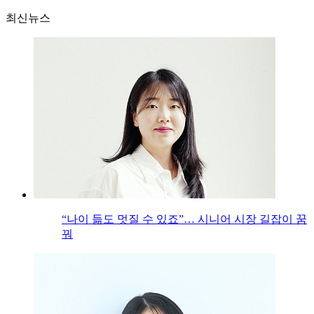
최신뉴스
“나이 듦도 멋질 수 있죠”… 시니어 시장 길잡이 꿈
꿔