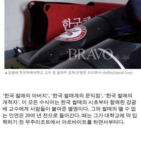
▲강광배 한국체육대학교 교수 겸 썰매부 감독(오병돈 프리랜서 obdlife@gmail.com)
‘한국 썰매의 아버지’, ‘한국 썰매계의 문익점’, ‘한국 썰매의
개척자’. 이 모든 수식어는 한국 썰매의 시초부터 함께한 강광
배 교수에게 사람들이 붙여준 별명이다. 그와 썰매의 뗄 수 없
는 인연은 20여 년 전으로 돌아간다. 때는 그가 대학교에 막 입
학하기 전 무주리조트에서 아르바이트를 하면서부터다.