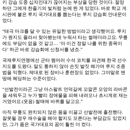
키 강습 도중 십자인대가 끊어지는 부상을 당한 것이다. 절망
하던 그에게 한줄기의 빛처럼 눈에 띈 게 있었다. 바로 학교 게
시판에 붙은 루지 국가대표를 뽑는다는 루지 강습회 안내문이
었다.
“태극 마크를 달 수 있는 유일한 방법이라고 생각했어요. 루지
가 뭔지도 몰라서 찾아봤는데 누워서 타는 썰매더라고요. 무릎
에도 부담이 없을 것 같고… ‘아 이건 정말 나를 위한 종목이
다’ 하곤 바로 강습회에 신청서를 냈죠.”
국제루지연맹에선 군터 렘머러 수석 코치를 파견해 한국 선수
지도를 도왔다. 말도 통하지 않아 손짓 발짓 해가며 루지 조종
법을 익혔다. 제대로 된 장비나 훈련장도 없었다. 그야말로 맨
땅에 헤딩하는 수준이었다.
“선발전이라곤 그냥 아스팔트 언덕길에 꼬깔콘 모양의 라바콘
을 세워두고 누가 빨리 장애물을 피해 내려오나 초시계로 재는
거였어요.(웃음) 썰매에 바퀴를 달고요.”
아직 무릎도 완치되지 않은 몸을 이끌고 선발전에 출전했다.
잘못될 경우 재수술을 해야 할지도 모른다는 부담감도 있었지
만, 그가 품은 국가대표의 꿈이 훨씬 더 컸다.