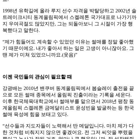
1998년 유학길에 올라 루지 선수 자격을 박탈당하고 2002년 솔
트레이크시티 동계올림픽에서 스켈레톤 국가대표로 나가기까
지 우여곡절도 많았지만, 그는 되돌아보니 그 시절이 가장 행
복했다고 말한다.
“제가 힘들어도 계속할 수 있었던 이유는 썰매를 정말 좋아했
기 때문이에요. 내가 좋아서 하는 일은 고생이 아니잖아요. 그
땐 제가 미쳐 있었으니까요.(웃음)”
이젠 국민들의 관심이 필요할 때
강광배는 2010년 밴쿠버 동계올림픽에서 봅슬레이 출전을 끝
으로 모든 썰매 종목에서 올림픽 진출이라는 기록을 세운다.
이후 한국체육대학교에서 썰매부를 맡으면서 2018년 평창 동
계올림픽 스켈레톤 금메달리스트 윤성빈을 발굴하는 등 한국
썰매 육성에 힘을 보태고 있다.
“선수들과 지도자들이 노력해서 딴 메달입니다. 마치 제가 다
한 것처럼 비춰지지 않으면 좋겠어요. 전 그저 씨앗을 뿌렸을
뿐이고 농사가 잘된 거죠. 얼마나 큰 행운입니까. 잘 성장해줘