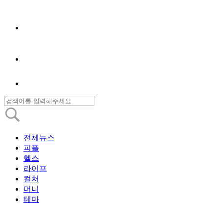
전체뉴스
피플
헬스
라이프
컬처
머니
테마