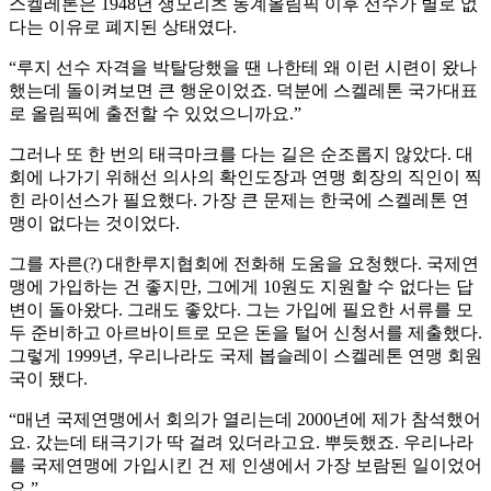
스켈레톤은 1948년 생모리츠 동계올림픽 이후 선수가 별로 없
다는 이유로 폐지된 상태였다.
“루지 선수 자격을 박탈당했을 땐 나한테 왜 이런 시련이 왔나
했는데 돌이켜보면 큰 행운이었죠. 덕분에 스켈레톤 국가대표
로 올림픽에 출전할 수 있었으니까요.”
그러나 또 한 번의 태극마크를 다는 길은 순조롭지 않았다. 대
회에 나가기 위해선 의사의 확인도장과 연맹 회장의 직인이 찍
힌 라이선스가 필요했다. 가장 큰 문제는 한국에 스켈레톤 연
맹이 없다는 것이었다.
그를 자른(?) 대한루지협회에 전화해 도움을 요청했다. 국제연
맹에 가입하는 건 좋지만, 그에게 10원도 지원할 수 없다는 답
변이 돌아왔다. 그래도 좋았다. 그는 가입에 필요한 서류를 모
두 준비하고 아르바이트로 모은 돈을 털어 신청서를 제출했다.
그렇게 1999년, 우리나라도 국제 봅슬레이 스켈레톤 연맹 회원
국이 됐다.
“매년 국제연맹에서 회의가 열리는데 2000년에 제가 참석했어
요. 갔는데 태극기가 딱 걸려 있더라고요. 뿌듯했죠. 우리나라
를 국제연맹에 가입시킨 건 제 인생에서 가장 보람된 일이었어
요.”