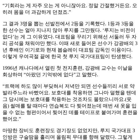
“기회라는 게 자주 오는 게 아니잖아요. 정말 간절했거든요. 오
히려 몸을 더 과감하게 던졌죠.”
그 결과 3명을 뽑는 선발전에서 2등을 기록했다. 1등과 3등을
한 선수는 얼마 지나지 않아 루지를 그만뒀다. ‘루지는 비전이
없다’는 게 그 이유였다. 대표팀을 꾸리기 위해선 서둘러 두 자
리 공석을 채워야만 했다. 이때 새로 들어온 선수가 강광배의 3
년 후배인 이기로와 현재 봅슬레이 대표팀 감독인 이용이다.
이렇게 우여곡절 끝에 한국 첫 루지 국가대표팀이 탄생했다.
1996년 캐나다에서 열린 첫 전지훈련, 강광배 교수는 이날을
회상하며 “아팠던 기억밖에 없다”고 말했다.
“트랙에 하도 많이 부딪혀서 저녁만 되면 선수들끼리 서로 약
발라주느라 바빴어요. 보호대를 착용하면 그나마 덜했을 텐데
그 당시에는 보호대를 착용하는 것조차도 몰랐으니까요.(웃
음) 썰매를 탈 때마다 연습복도 다 찢어졌는데 매번 새 옷을 입
을 수 없는 형편이어서 찢어진 데를 테이프로 붙여가며 훈련을
했어요.”
마땅한 장비도 훈련장도 경기장도 없었지만, 루지 국가대표 3
인방은 구슬땀을 흘리며 올림픽 무대를 향해 달렸다. 그렇게