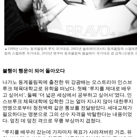
▲1998년 나가노 동계올림픽 루지 국가대표, 2002년 솔트레이크시티 동계올림픽 스켈레톤
림픽 스켈레톤 국가대표, 2010년 벤쿠버 동계올림픽 봅슬레이 국가대표 겸 감독.(오병돈 프리랜서 
불행이 행운이 되어 돌아오다
나가노 동계올림픽에 출전한 뒤 강광배는 오스트리아 인스브
루크 체육대학교로 유학을 떠났다. 첫째 ‘루지를 제대로 배우
고 싶어서’, 둘째 ‘더 넓은 세상에서 공부하고 싶어서’였다. 인
스브루크 체육대학에 입학한 그는 얼마 지나지 않아 대한루지
연맹으로부터 청천벽력 같은 통보를 전달받았다. 세대교체가
필요하다는 명분으로 그의 선수 자격을 박탈한다는 내용이었
다. 엎친 데 덮친 격으로 무릎 부상까지 겹쳤다.
“루지를 배우러 갔는데 가자마자 목표가 사라져버린 거죠. 유