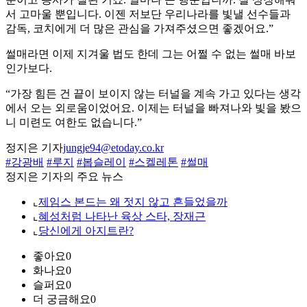
서 고마울 뿐입니다. 이젠 저보단 우리나라를 빛낼 선수들과
감독, 코치에게 더 많은 관심을 가져주셨으면 좋겠어요.”
썰매라면 이제 지겨울 법도 한데 그는 어쩔 수 없는 썰매 바보
인가보다.
“가장 힘든 건 끝이 보이지 않는 터널을 계속 가고 있다는 생각
에서 오는 외로움이었어요. 이제는 터널을 빠져나와 빛을 봤으
니 미련도 여한도 없습니다.”
정지은 기자
jungje94@etoday.co.kr
#강광배
#루지
#봅슬레이
#스켈레톤
#썰매
정지은 기자의 주요 뉴스
⌞
제임스 본드는 왜 젓지 않고 흔들었을까
⌞
혜성처럼 나타난 육상 스타, 장재근
⌞
당신에게 아지트란?
좋아요
0
화나요
0
슬퍼요
0
더 궁금해요
0