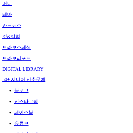
머니
테마
카드뉴스
컷&칼럼
브라보스페셜
브라보리포트
DIGITAL LIBRARY
50+ 시니어 신춘문예
블로그
인스타그램
페이스북
유튜브