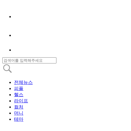
전체뉴스
피플
헬스
라이프
컬처
머니
테마