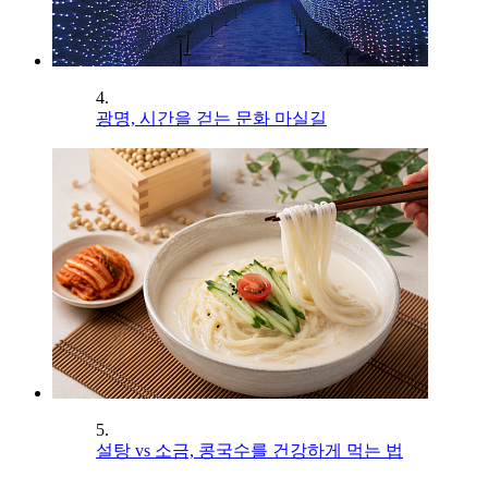
4.
광명, 시간을 걷는 문화 마실길
5.
설탕 vs 소금, 콩국수를 건강하게 먹는 법