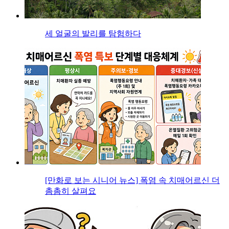
세 얼굴의 발리를 탐험하다
[만화로 보는 시니어 뉴스] 폭염 속 치매어르신 더
촘촘히 살펴요