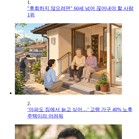
1.
"후회하지 않으려면" 60세 넘어 끊어내야 할 사람
1위
2.
‘아파도 집에서 늙고 싶어…’ 고령 가구 40% 노후
주택이라 어려워