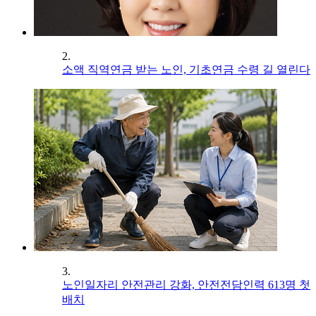
2.
소액 직역연금 받는 노인, 기초연금 수령 길 열린다
3.
노인일자리 안전관리 강화, 안전전담인력 613명 첫
배치