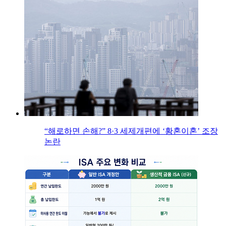
“해로하면 손해?” 8·3 세제개편에 ‘황혼이혼’ 조장
논란