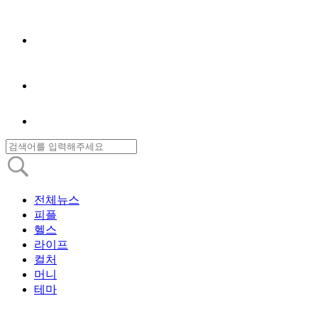
전체뉴스
피플
헬스
라이프
컬처
머니
테마