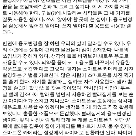
불상사가 아닐까? 선조들은 이런 가르침을 내렸다. “세 가지
끝을 늘 조심하라” 손과 혀 그리고 성기다. 이 세 가지를 제대
로 사용해야 한다. 구설(?)에 시달리는 사람들은 그 세 가지를
잘못 사용한 셈이다. 쓰지 않아야 할 곳에 쓴 셈이다. 용도변경
을 잘못해서 빚어진 일이다. 쓰지 말아야 할 용도로 사용한 결
과다.
반면에 용도변경을 잘 하면 우리의 삶이 달라질 수도 있다. 우
리 주변에는 생활에 편리한 물건들이 많이 존재한다. 나름의
쓰임새가 정해져 있다. 생각의 틀을 바꿔보면 새로운 용도로
사용할 수도 있다. 의약품 중에도 그 용도를 바꾸어서 유용한
약품으로 둔갑한 예도 그렇다. 필자는 스마트폰 카메라로 사진
촬영하는 기법을 가르친다. 많은 사람이 스마트폰을 사진 찍기
를 즐겨 한다. 자기를 촬영하는 셀카도 자주 사용한다. 셀카 촬
영을 손쉽게 할 방법을 찾는 중이었다. 안사람이 바람이 부는
날 빨래 건조대에 빨래를 널면서 사용하던 빨래집게를 보는 순
간 아이디어가 스치고 지나갔다. 스마트폰을 고정하는 삼각대
대용으로 사용할 수 있겠다는 생각을 하게 되었고 직접 활용해
보았더니 훌륭한 소품으로 둔갑했다. 빨래집게의 용도변경인
셈이다. 앞의 사진처럼 빨래집게 두 개를 스마트폰의 하단 양
쪽에 빨래를 집듯이 집어 카메라를 똑바르게 세워 둘 수 있다.
스마트폰 카메라는 설정에서 타이머로 전환하면 된다. 타이머