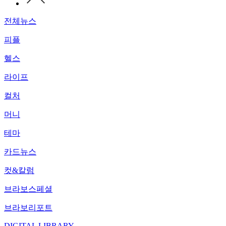
전체뉴스
피플
헬스
라이프
컬처
머니
테마
카드뉴스
컷&칼럼
브라보스페셜
브라보리포트
DIGITAL LIBRARY