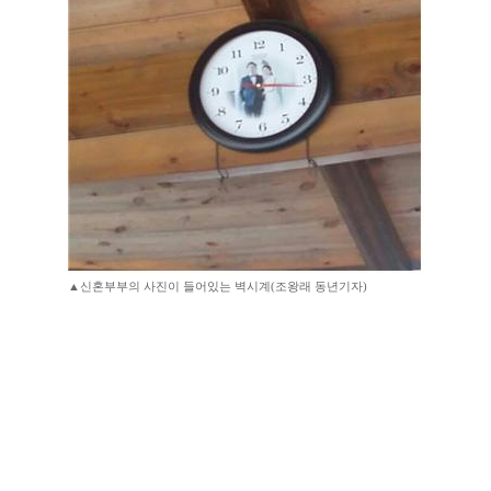
▲신혼부부의 사진이 들어있는 벽시계(조왕래 동년기자)