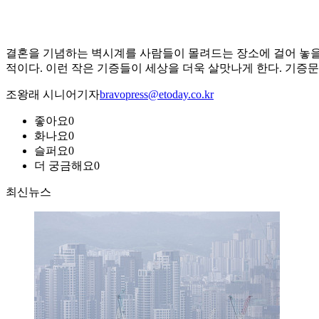
결혼을 기념하는 벽시계를 사람들이 몰려드는 장소에 걸어 놓을
적이다. 이런 작은 기증들이 세상을 더욱 살맛나게 한다. 기증
조왕래 시니어기자
bravopress@etoday.co.kr
좋아요
0
화나요
0
슬퍼요
0
더 궁금해요
0
최신뉴스