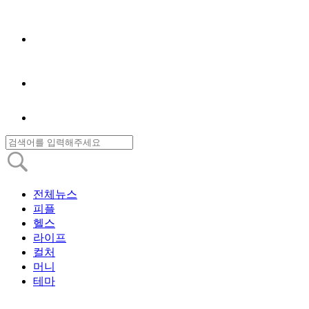
전체뉴스
피플
헬스
라이프
컬처
머니
테마