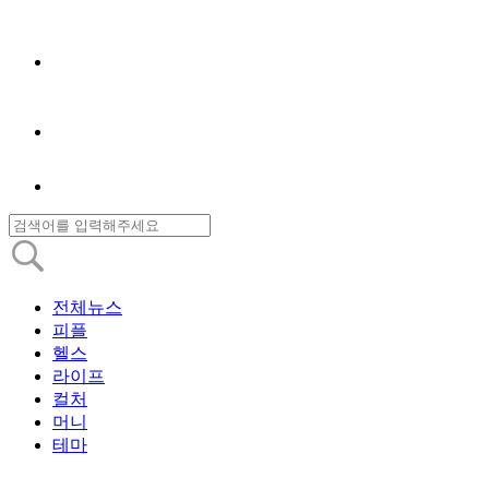
전체뉴스
피플
헬스
라이프
컬처
머니
테마