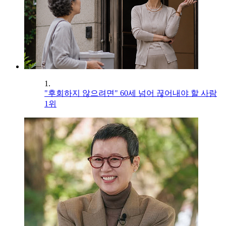
1.
"후회하지 않으려면" 60세 넘어 끊어내야 할 사람
1위