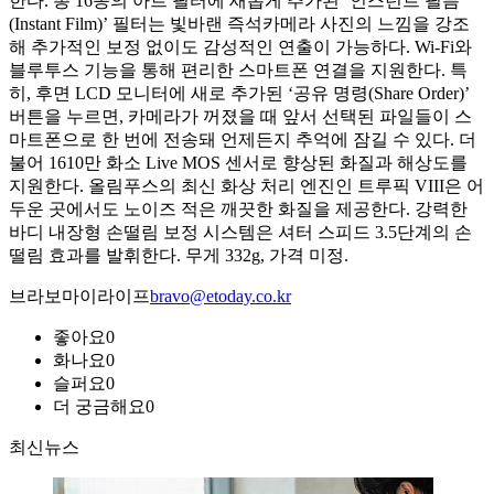
한다. 총 16종의 아트 필터에 새롭게 추가된 ‘인스턴트 필름
(Instant Film)’ 필터는 빛바랜 즉석카메라 사진의 느낌을 강조
해 추가적인 보정 없이도 감성적인 연출이 가능하다. Wi-Fi와
블루투스 기능을 통해 편리한 스마트폰 연결을 지원한다. 특
히, 후면 LCD 모니터에 새로 추가된 ‘공유 명령(Share Order)’
버튼을 누르면, 카메라가 꺼졌을 때 앞서 선택된 파일들이 스
마트폰으로 한 번에 전송돼 언제든지 추억에 잠길 수 있다. 더
불어 1610만 화소 Live MOS 센서로 향상된 화질과 해상도를
지원한다. 올림푸스의 최신 화상 처리 엔진인 트루픽 VIII은 어
두운 곳에서도 노이즈 적은 깨끗한 화질을 제공한다. 강력한
바디 내장형 손떨림 보정 시스템은 셔터 스피드 3.5단계의 손
떨림 효과를 발휘한다. 무게 332g, 가격 미정.
브라보마이라이프
bravo@etoday.co.kr
좋아요
0
화나요
0
슬퍼요
0
더 궁금해요
0
최신뉴스