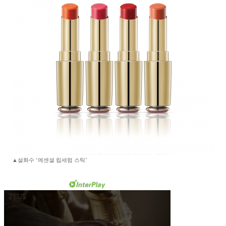
▲설화수 ‘에센셜 립세럼 스틱’