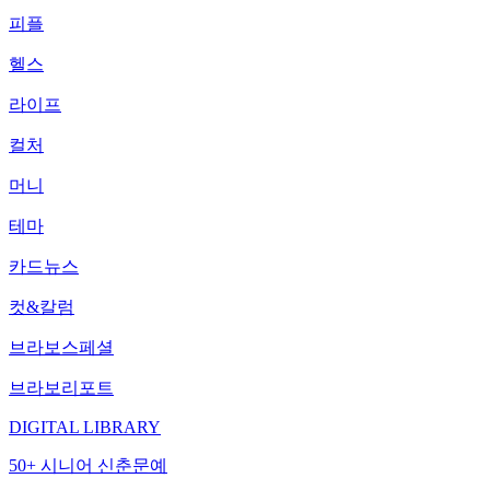
피플
헬스
라이프
컬처
머니
테마
카드뉴스
컷&칼럼
브라보스페셜
브라보리포트
DIGITAL LIBRARY
50+ 시니어 신춘문예