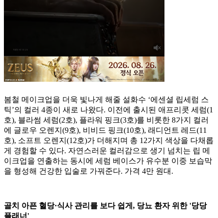
봄철 메이크업을 더욱 빛나게 해줄 설화수 ‘에센셜 립세럼 스
틱’의 컬러 4종이 새로 나왔다. 이전에 출시된 애프리콧 세럼(1
호), 블라썸 세럼(2호), 플라워 핑크(3호)를 비롯한 8가지 컬러
에 글로우 오렌지(9호), 비비드 핑크(10호), 래디언트 레드(11
호), 소프트 오렌지(12호)가 더해지며 총 12가지 색상을 다채롭
게 경험할 수 있다. 자연스러운 컬러감으로 생기 넘치는 립 메
이크업을 연출하는 동시에 세럼 베이스가 유수분 이중 보습막
을 형성해 건강한 입술로 가꿔준다. 가격 4만 원대.
골치 아픈 혈당·식사 관리를 보다 쉽게, 당뇨 환자 위한 '당당
플래너'