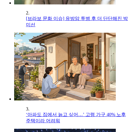
2.
[브라보 문화 이슈] 유방암 투병 후 더 단단해진 박
미선
3.
‘아파도 집에서 늙고 싶어…’ 고령 가구 40% 노후
주택이라 어려워