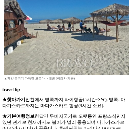
▲휴양 분위기 가득한 모론다바 해변 (이화자 제공)
travel tip
★찾아가기
인천에서 방콕까지 타이항공(5시간소요), 방콕- 마
다가스카르까지는 마다가스카르 항공(9시간 소요).
★기본여행정보
한달간 무비자국가로 오랫동안 프랑스식민지
였던 관계로 현재까지도 불어가 널리 통용되며 마다가스카르
어(말라가시어)가 공용어다. 화폐단위는 아리아리(Ariary)로,