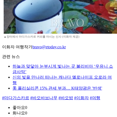
▲장터에서 마다가스카르 커피를 마시는 신사 (이화자 제공)
이화자 여행작가
bravo@etoday.co.kr
관련 뉴스
하늘과 맞닿아 눈부시게 빛나는 곳 볼리비아 ‘우유니 소
금사막’
신의 빛을 만나러 떠나는 캐나다 옐로나이프 오로라 여
행
美 폴리실리콘 15% 관세 부과… K태양광은 '반색'
#마다가스카르
#바오바브나무
#바오밥
#이화자
#여행
좋아요
0
화나요
0