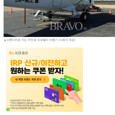
▲모론다바로 가는 19인승 프로펠러 비행기 (이화자 제공)