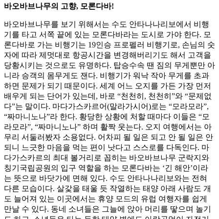
바오바브나무의 고향, 모론다바!
바오바브나무를 보기 위해서는 수도 안타나나리보에서 비행
기를 타고 서쪽 끝에 있는 모론다바라는 도시로 가야 한다. 모
론다바로 가는 비행기는 19인승 프로펠러 비행기로, 손님의 숫
자에 따라 제멋대로 항공시간을 변경해버리기도 해서 고객을
당황시키는 것으로도 유명하다. 탑승수속 땐 짐의 무게뿐만 아
니라 승객의 몸무게도 잰다. 비행기가 워낙 작아 무게를 초과
하면 문제가 되기 때문이다. 세계 어느 오지를 가든 가장 먼저
배우게 되는 단어가 있는데, 바로 “천천히, 천천히”와 “문제없
다”는 말이다. 마다가스카르어(말라가시어)로는 “모라모라”,
“짜마니노나”라 한다. 황당한 상황에 처할 때마다 이들은 “모
라모라”, “짜마니노나” 하며 활짝 웃는다. 오지 여행에서는 아
무리 서둘러봤자 소용없다. 어차피 될 일은 되고 안 될 일은 안
되니 느긋한 마음을 먹는 편이 낫다고 스스로를 다독인다. 마
다가스카르의 최대 볼거리로 꼽히는 바오바브나무 군락지와
칭기국립공원의 입구 역할을 하는 모론다바는 ‘긴 해안’이라
는 뜻으로 바닷가에 면해 있다. 수도 안타나나리보와는 전혀
다른 모습이다. 살갗을 태울 듯 작열하는 태양 아래 사람도 개
도 늘어져 있는 이곳에서는 휴양 모드의 유럽 여행자를 쉽게
만날 수 있다. 동네 소녀들은 그늘에 앉아 머리를 땋으며 놀기