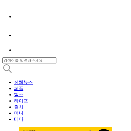
전체뉴스
피플
헬스
라이프
컬처
머니
테마