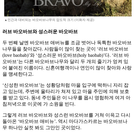
▲인간과 대비되는 바오바브나무의 압도적 크기 (이화자 제공)
러브 바오바브와 성스러운 바오바브
두 번째 날엔 바오바브 애버뉴를 조금 벗어나 독특한 바오바브
나무들을 찾아갔다. 사람들이 많이 찾는 곳이 ‘러브 바오바브
(love baobab)’와 ‘성스러운 바오바브(holy baobab)’다. ‘러브 바
오바브’는 다른 바오바브나무와 달리 두 개의 줄기가 엉켜 있
어 붙여진 이름이다. 신혼여행객이나 연인이 많이 찾아와 사랑
을 맹세한다고.
‘신성한 바오바브’는 성황당처럼 마을 입구에 떡하니 자리 잡
고 있는데, 주변에 울타리가 쳐져 있고 마을 주민에 의해 보호
를 받고 있다. 동네 주민들은 이 나무를 몹시 영험하게 여겨 아
침저녁으로 이곳에 가 소원을 빈다.
그렇게 러브 바오바브와 성스런 바오바브를 거쳐 이윽고 다시
돌아온 ‘바오바브 애비뉴’. 역시 마다가스카르는 바오바브나
무 하나만 실컷 봐도 그만인 곳이었다.