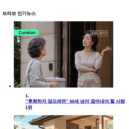
브라보 인기뉴스
1.
"후회하지 않으려면" 60세 넘어 끊어내야 할 사람
1위