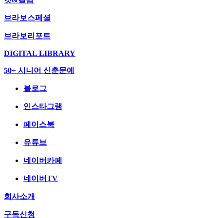
브라보스페셜
브라보리포트
DIGITAL LIBRARY
50+ 시니어 신춘문예
블로그
인스타그램
페이스북
유튜브
네이버카페
네이버TV
회사소개
구독신청