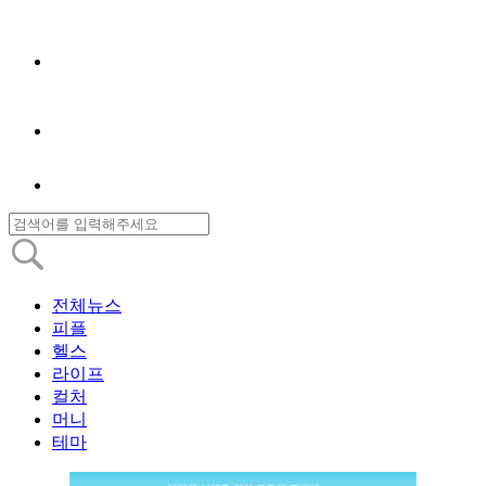
전체뉴스
피플
헬스
라이프
컬처
머니
테마