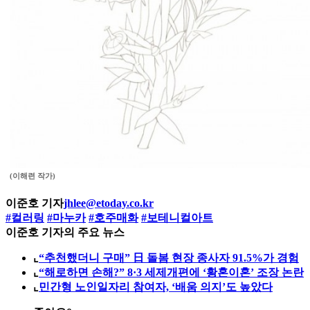
(이해련 작가)
이준호 기자
jhlee@etoday.co.kr
#컬러링
#마누카
#호주매화
#보테니컬아트
이준호 기자의 주요 뉴스
⌞
“추천했더니 구매” 日 돌봄 현장 종사자 91.5%가 경험
⌞
“해로하면 손해?” 8·3 세제개편에 ‘황혼이혼’ 조장 논란
⌞
민간형 노인일자리 참여자, ‘배움 의지’도 높았다