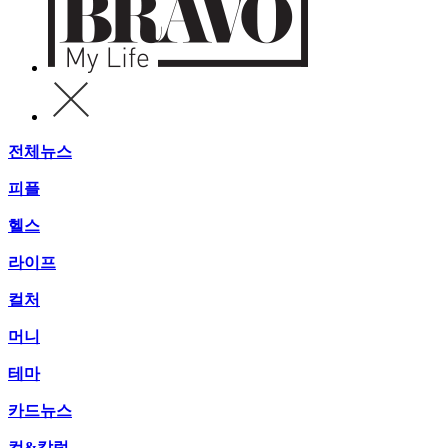
전체뉴스
피플
헬스
라이프
컬처
머니
테마
카드뉴스
컷&칼럼