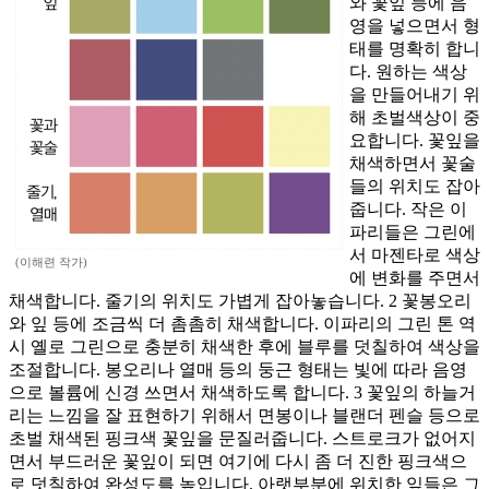
와 꽃잎 등에 음
영을 넣으면서 형
태를 명확히 합니
다. 원하는 색상
을 만들어내기 위
해 초벌색상이 중
요합니다. 꽃잎을
채색하면서 꽃술
들의 위치도 잡아
줍니다. 작은 이
파리들은 그린에
서 마젠타로 색상
(이해련 작가)
에 변화를 주면서
채색합니다. 줄기의 위치도 가볍게 잡아놓습니다. 2 꽃봉오리
와 잎 등에 조금씩 더 촘촘히 채색합니다. 이파리의 그린 톤 역
시 옐로 그린으로 충분히 채색한 후에 블루를 덧칠하여 색상을
조절합니다. 봉오리나 열매 등의 둥근 형태는 빛에 따라 음영
으로 볼륨에 신경 쓰면서 채색하도록 합니다. 3 꽃잎의 하늘거
리는 느낌을 잘 표현하기 위해서 면봉이나 블랜더 펜슬 등으로
초벌 채색된 핑크색 꽃잎을 문질러줍니다. 스트로크가 없어지
면서 부드러운 꽃잎이 되면 여기에 다시 좀 더 진한 핑크색으
로 덧칠하여 완성도를 높입니다. 아랫부분에 위치한 잎들은 그