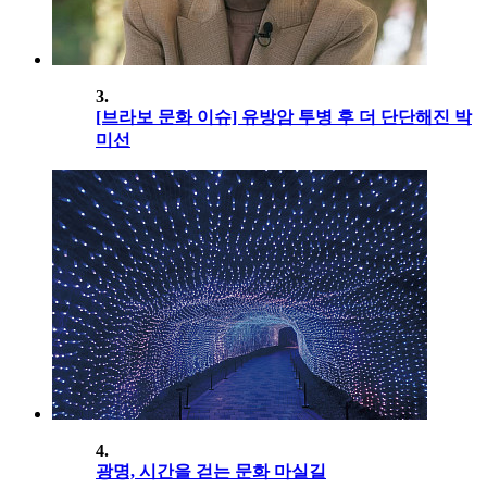
3.
[브라보 문화 이슈] 유방암 투병 후 더 단단해진 박
미선
4.
광명, 시간을 걷는 문화 마실길