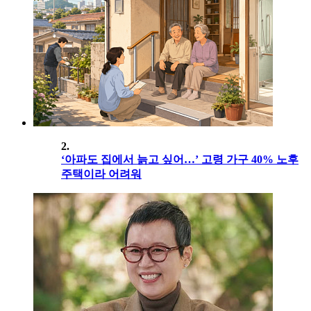
2.
‘아파도 집에서 늙고 싶어…’ 고령 가구 40% 노후
주택이라 어려워