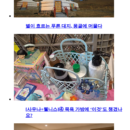
별이 흐르는 푸른 대지, 몽골에 머물다
[사우나+웰니스]④ 목욕 가방에 ‘이것’도 챙겼나
요?