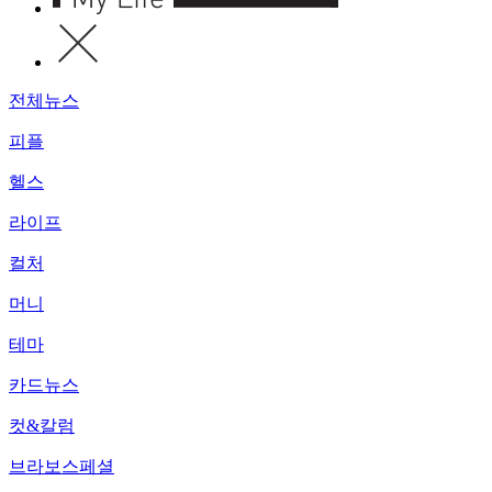
전체뉴스
피플
헬스
라이프
컬처
머니
테마
카드뉴스
컷&칼럼
브라보스페셜