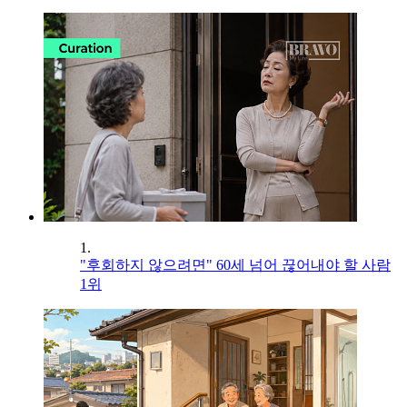
1.
"후회하지 않으려면" 60세 넘어 끊어내야 할 사람
1위