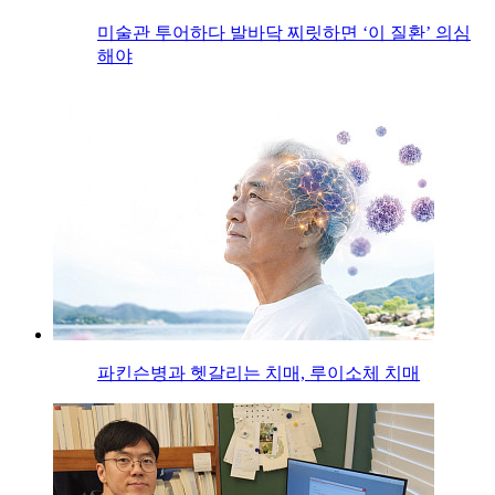
미술관 투어하다 발바닥 찌릿하면 ‘이 질환’ 의심
해야
파킨슨병과 헷갈리는 치매, 루이소체 치매