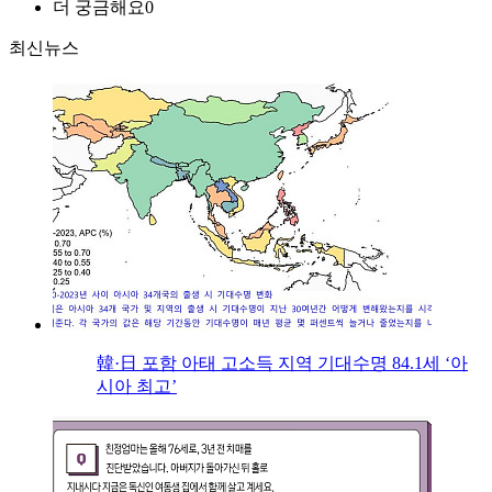
더 궁금해요
0
최신뉴스
韓·日 포함 아태 고소득 지역 기대수명 84.1세 ‘아
시아 최고’