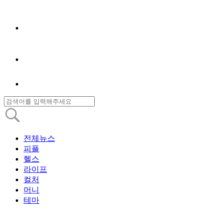
전체뉴스
피플
헬스
라이프
컬처
머니
테마