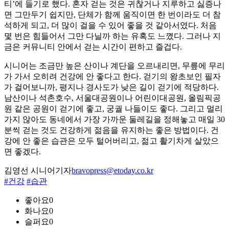
티’에 들기로 했다. 혼자 걷는 것은 귀찮거나 지루하고 싫증나
면 그만두기 쉽지만, 단체가 함께 움직이면 한 번이라도 더 참
석하게 되고, 더 많이 걸을 수 있어 좋을 것 같아서였다. 처음
몇 번은 힘들어서 그만 다닐까 하는 유혹도 느꼈다. 그러나 지
금은 커뮤니티 안에서 걷는 시간이 편하고 즐겁다.
시니어는 조금만 높은 산이나 계단을 오르내리면, 무릎에 무리
가 가서 오히려 건강에 안 좋다고 한다. 걷기의 왕초보인 필자
가 걸어보니까, 평지나 경사도가 낮은 길이 걷기에 적당하다.
남산이나 석촌호수, 서울대공원이나 어린이대공원, 올림픽공
원 같은 공원이 걷기에 좋고, 궁궐 나들이도 좋다. 그리고 멀리
가지 않아도 동네에서 가장 가까운 둘레길을 정해놓고 매일 30
분씩 걷는 것도 건강하게 젊음을 유지하는 좋은 방법이다. 건
강에 안 좋은 습관은 모두 털어버리고, 젊고 활기차게 살았으
면 좋겠다.
김영선 시니어기자
bravopress@etoday.co.kr
#건강
#습관
좋아요
0
화나요
0
슬퍼요
0