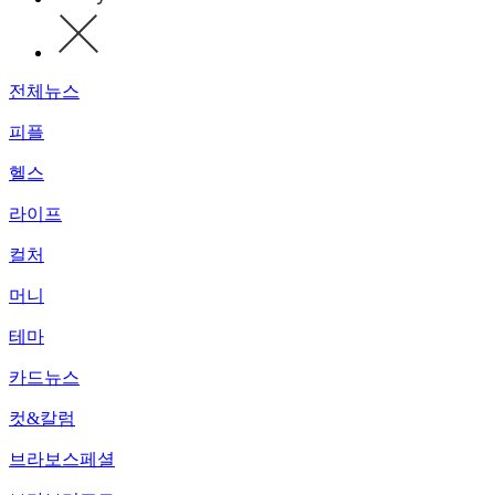
전체뉴스
피플
헬스
라이프
컬처
머니
테마
카드뉴스
컷&칼럼
브라보스페셜