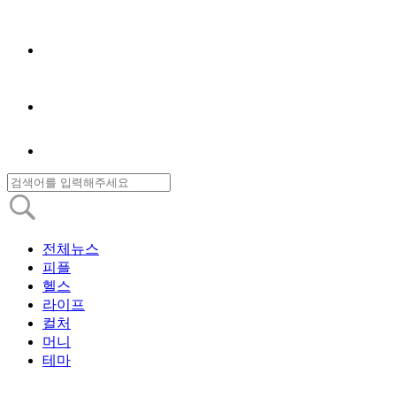
전체뉴스
피플
헬스
라이프
컬처
머니
테마