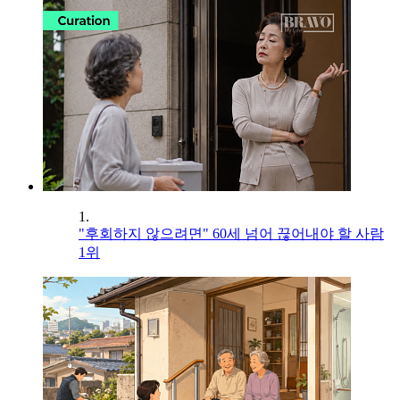
1.
"후회하지 않으려면" 60세 넘어 끊어내야 할 사람
1위