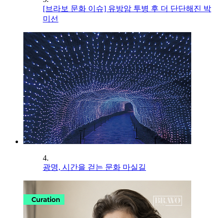
[브라보 문화 이슈] 유방암 투병 후 더 단단해진 박
미선
4.
광명, 시간을 걷는 문화 마실길