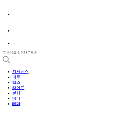
전체뉴스
피플
헬스
라이프
컬처
머니
테마