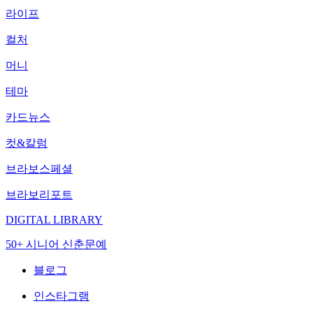
라이프
컬처
머니
테마
카드뉴스
컷&칼럼
브라보스페셜
브라보리포트
DIGITAL LIBRARY
50+ 시니어 신춘문예
블로그
인스타그램