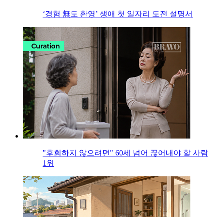
‘경험 無도 환영’ 생애 첫 일자리 도전 설명서
"후회하지 않으려면" 60세 넘어 끊어내야 할 사람
1위